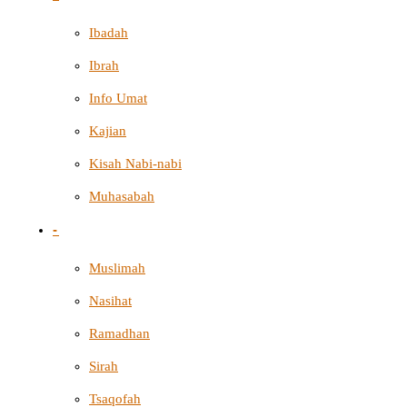
Ibadah
Ibrah
Info Umat
Kajian
Kisah Nabi-nabi
Muhasabah
-
Muslimah
Nasihat
Ramadhan
Sirah
Tsaqofah