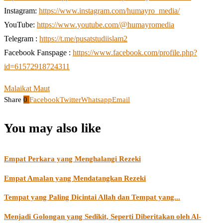
Instagram:
https://www.instagram.com/humayro_media/
YouTube:
https://www.youtube.com/@humayromedia
Telegram :
https://t.me/pusatstudiislam2
Facebook Fanspage :
https://www.facebook.com/profile.php?
id=61572918724311
Malaikat Maut
Share
0
Facebook
Twitter
Whatsapp
Email
You may also like
Empat Perkara yang Menghalangi Rezeki
Empat Amalan yang Mendatangkan Rezeki
Tempat yang Paling Dicintai Allah dan Tempat yang...
Menjadi Golongan yang Sedikit, Seperti Diberitakan oleh Al-