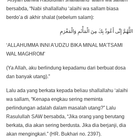
bersabda, “Nabi shallallahu ‘alaihi wa sallam biasa
berdo’a di akhir shalat (sebelum salam):
اللَّهُمَّ إِنِّى أَعُوذُ بِكَ مِنَ الْمَأْثَمِ وَالْمَغْرَمِ
‘ALLAHUMMA INNI A’UDZU BIKA MINAL MA’TSAMI
WAL MAGHROM’
(Ya Allah, aku berlindung kepadamu dari berbuat dosa
dan banyak utang).”
Lalu ada yang berkata kepada beliau shallallahu ‘alaihi
wa sallam, “Kenapa engkau sering meminta
perlindungan adalah dalam masalah utang?” Lalu
Rasulullah SAW bersabda, “Jika orang yang berutang
berkata, dia akan sering berdusta. Jika dia berjanji, dia
akan mengingkari.” (HR. Bukhari no. 2397).