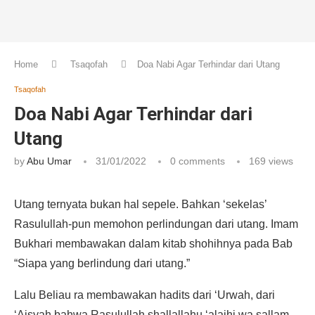
Home
Tsaqofah
Doa Nabi Agar Terhindar dari Utang
Tsaqofah
Doa Nabi Agar Terhindar dari
Utang
by
Abu Umar
31/01/2022
0 comments
169
views
Utang ternyata bukan hal sepele. Bahkan ‘sekelas’
Rasulullah-pun memohon perlindungan dari utang. Imam
Bukhari membawakan dalam kitab shohihnya pada Bab
“Siapa yang berlindung dari utang.”
Lalu Beliau ra membawakan hadits dari ‘Urwah, dari
‘Aisyah bahwa Rasulullah shallallahu ‘alaihi wa sallam