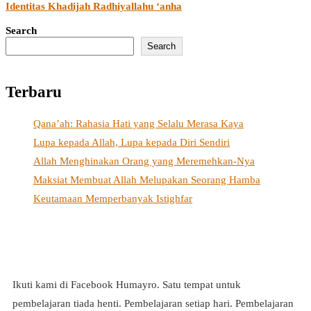
Identitas Khadijah Radhiyallahu ‘anha
Search
Search
Terbaru
Qana’ah: Rahasia Hati yang Selalu Merasa Kaya
Lupa kepada Allah, Lupa kepada Diri Sendiri
Allah Menghinakan Orang yang Meremehkan-Nya
Maksiat Membuat Allah Melupakan Seorang Hamba
Keutamaan Memperbanyak Istighfar
Ikuti kami di Facebook Humayro. Satu tempat untuk
pembelajaran tiada henti. Pembelajaran setiap hari. Pembelajaran