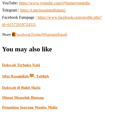
YouTube:
https://www.youtube.com/@humayromedia
Telegram :
https://t.me/pusatstudiislam2
Facebook Fanspage :
https://www.facebook.com/profile.php?
id=61572918724311
Share
0
Facebook
Twitter
Whatsapp
Email
You may also like
Dakwah Terbuka Nabi
Sifat Rasulullah ﷺ: Tabligh
Dakwah di Bukit Shafa
Mimpi Memeluk Bintang
Penantian Seorang Wanita Mulia