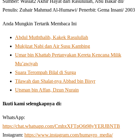
Sumber: Wasiat2 Akhir Hayat dari Rasulullah, Abu Bakar dll/
Penulis: Zuhair Mahmud Al-Humawi/ Penerbit: Gema Insani/ 2003
Anda Mungkin Tertarik Membaca Ini
Abdul Muththalib, Kakek Rasulullah
Mukjizat Nabi dan Air Susu Kambing
Umar bin Khattab Pertanyakan Kereta Kencana Milik
Mu’awiyah
Suara Terompah Bilal di Surga
Tilawah dan Shalat-nya Abbad bin Bisyr
Utsman bin Affan, Dzun Nurain
Ikuti kami selengkapnya di:
WhatsApp:
https://chat.whatsapp.com/CmhxXFTpO6t98yYERJBNTB
Instagram:
https://www.instagram.com/humayro_media/