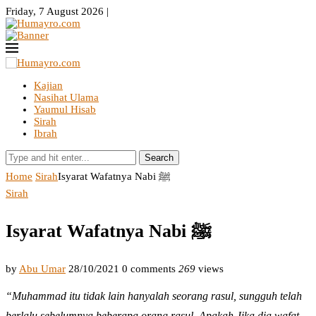
Friday, 7 August 2026 |
Kajian
Nasihat Ulama
Yaumul Hisab
Sirah
Ibrah
Search
Home
Sirah
Isyarat Wafatnya Nabi ﷺ
Sirah
Isyarat Wafatnya Nabi ﷺ
by
Abu Umar
28/10/2021
0 comments
269
views
“Muhammad itu tidak lain hanyalah seorang rasul, sungguh telah
berlalu sebelumnya beberapa orang rasul. Apakah Jika dia wafat