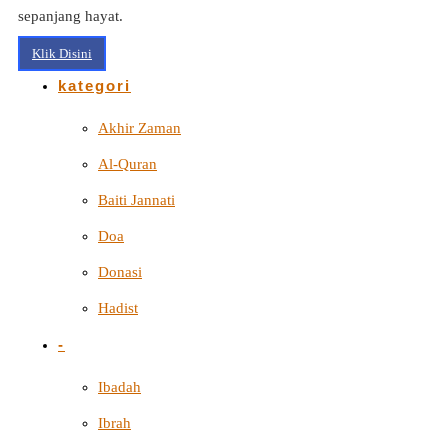
sepanjang hayat.
Klik Disini
kategori
Akhir Zaman
Al-Quran
Baiti Jannati
Doa
Donasi
Hadist
-
Ibadah
Ibrah