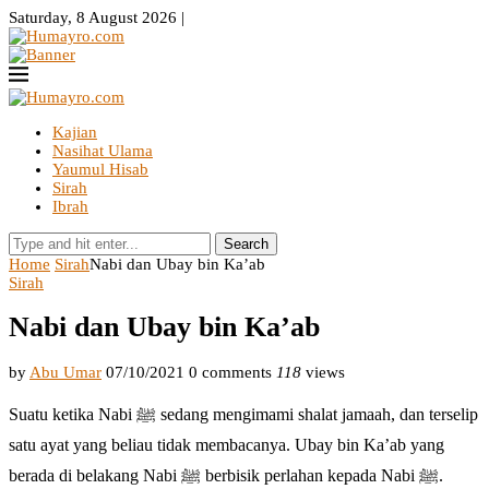
Saturday, 8 August 2026 |
Kajian
Nasihat Ulama
Yaumul Hisab
Sirah
Ibrah
Search
Home
Sirah
Nabi dan Ubay bin Ka’ab
Sirah
Nabi dan Ubay bin Ka’ab
by
Abu Umar
07/10/2021
0 comments
118
views
Suatu ketika Nabi ﷺ sedang mengimami shalat jamaah, dan terselip
satu ayat yang beliau tidak membacanya. Ubay bin Ka’ab yang
berada di belakang Nabi ﷺ berbisik perlahan kepada Nabi ﷺ.