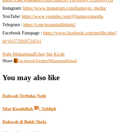
Instagram:
https://www.instagram.com/humayro_media/
YouTube:
https://www.youtube.com/@humayromedia
Telegram :
https://t.me/pusatstudiislam2
Facebook Fanspage :
https://www.facebook.com/profile.php?
id=61572918724311
Nabi Muhammad
Ubay bin Ka'ab
Share
0
Facebook
Twitter
Whatsapp
Email
You may also like
Dakwah Terbuka Nabi
Sifat Rasulullah ﷺ: Tabligh
Dakwah di Bukit Shafa