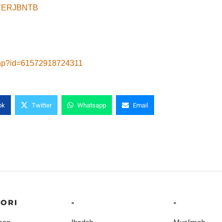
8yYERJBNTB
.php?id=61572918724311
ok
Twitter
Whatsapp
Email
ORI
-
-