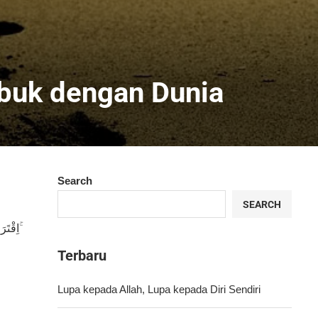
ibuk dengan Dunia
Search
SEARCH
اِقْتَرَبَ لِلنَّاسِ حِسَابُهُمْ وَهُمْ فِيْ غَفْلَةٍ مُّعْرِضُوْنَ ۚ
Terbaru
Lupa kepada Allah, Lupa kepada Diri Sendiri