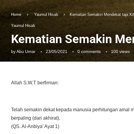
Home
Yaumul Hisab
Kematian Semakin Mendekat tapi Ki
Yaumul Hisab
Kematian Semakin Mend
by
Abu Umar
23/05/2021
0 comments
100
views
Allah S.W.T berfirman:
Telah semakin dekat kepada manusia perhitungan amal m
berpaling (dari akhirat).
(QS. Al-Anbiya’ Ayat 1)