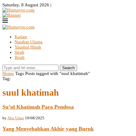
Saturday, 8 August 2026 |
Kajian
Nasihat Ulama
Yaumul Hisab
Sirah
Ibrah
Search
Home
Tags
Posts tagged with "suul khatimah"
Tag:
suul khatimah
Su’ul Khatimah Para Pendosa
by
Abu Umar
19/08/2025
Yang Menyebabkan Akhir yang Buruk