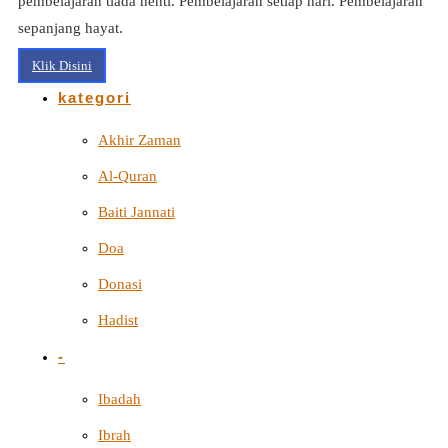
pembelajaran tiada henti. Pembelajaran setiap hari. Pembelajaran
sepanjang hayat.
Klik Disini
kategori
Akhir Zaman
Al-Quran
Baiti Jannati
Doa
Donasi
Hadist
-
Ibadah
Ibrah