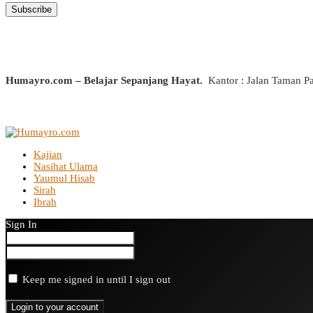
Humayro.com – Belajar Sepanjang Hayat.
Kantor : Jalan Taman P
Kajian
Nasihat Ulama
Yaumul Hisab
Sirah
Ibrah
Sign In
Keep me signed in until I sign out