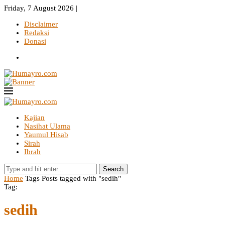
Friday, 7 August 2026 |
Disclaimer
Redaksi
Donasi
Kajian
Nasihat Ulama
Yaumul Hisab
Sirah
Ibrah
Search
Home
Tags
Posts tagged with "sedih"
Tag:
sedih