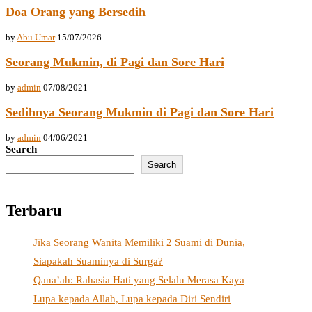
Doa Orang yang Bersedih
by
Abu Umar
15/07/2026
Seorang Mukmin, di Pagi dan Sore Hari
by
admin
07/08/2021
Sedihnya Seorang Mukmin di Pagi dan Sore Hari
by
admin
04/06/2021
Search
Search
Terbaru
Jika Seorang Wanita Memiliki 2 Suami di Dunia,
Siapakah Suaminya di Surga?
Qana’ah: Rahasia Hati yang Selalu Merasa Kaya
Lupa kepada Allah, Lupa kepada Diri Sendiri