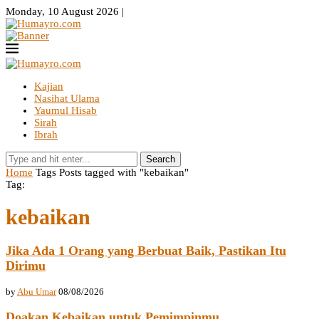
Monday, 10 August 2026 |
Kajian
Nasihat Ulama
Yaumul Hisab
Sirah
Ibrah
Search
Home
Tags
Posts tagged with "kebaikan"
Tag:
kebaikan
Jika Ada 1 Orang yang Berbuat Baik, Pastikan Itu
Dirimu
by
Abu Umar
08/08/2026
Doakan Kebaikan untuk Pemimpinmu