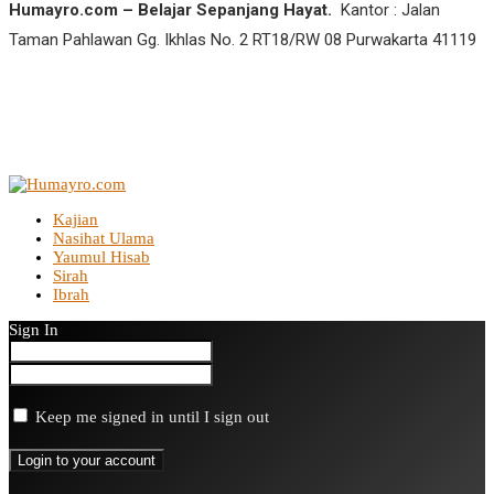
Humayro.com – Belajar Sepanjang Hayat.
Kantor : Jalan
Taman Pahlawan Gg. Ikhlas No. 2 RT18/RW 08 Purwakarta 41119
Kajian
Nasihat Ulama
Yaumul Hisab
Sirah
Ibrah
Sign In
Keep me signed in until I sign out