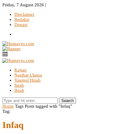
Friday, 7 August 2026 |
Disclaimer
Redaksi
Donasi
Kajian
Nasihat Ulama
Yaumul Hisab
Sirah
Ibrah
Search
Home
Tags
Posts tagged with "Infaq"
Tag:
Infaq