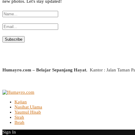
new photos. Let's stay updated!
Humayro.com – Belajar Sepanjang Hayat.
Kantor : Jalan Taman P
Kajian
Nasihat Ulama
Yaumul Hisab
Sirah
Ibrah
Sign In