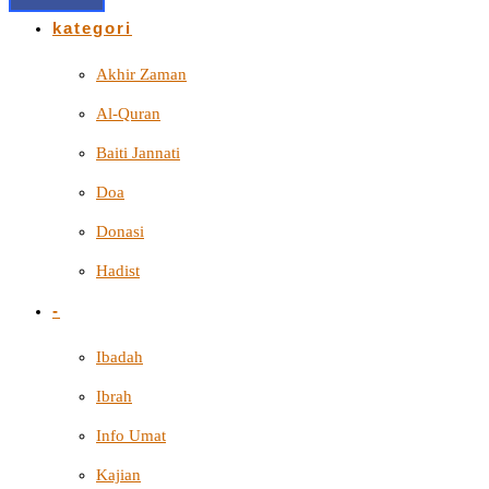
kategori
Akhir Zaman
Al-Quran
Baiti Jannati
Doa
Donasi
Hadist
-
Ibadah
Ibrah
Info Umat
Kajian