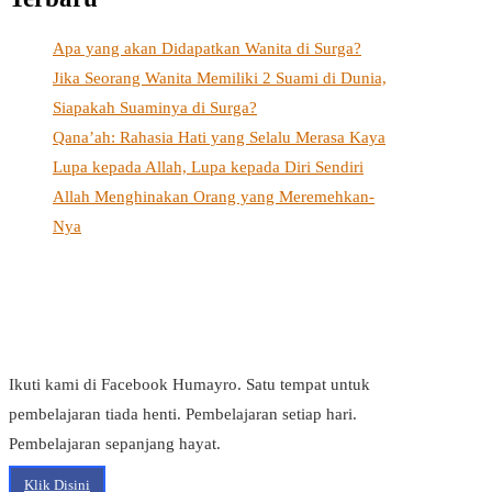
Apa yang akan Didapatkan Wanita di Surga?
Jika Seorang Wanita Memiliki 2 Suami di Dunia,
Siapakah Suaminya di Surga?
Qana’ah: Rahasia Hati yang Selalu Merasa Kaya
Lupa kepada Allah, Lupa kepada Diri Sendiri
Allah Menghinakan Orang yang Meremehkan-
Nya
Ikuti kami di Facebook Humayro. Satu tempat untuk
pembelajaran tiada henti. Pembelajaran setiap hari.
Pembelajaran sepanjang hayat.
Klik Disini