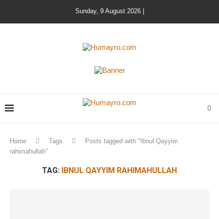
Sunday, 9 August 2026 |
Home
Tags
Posts tagged with "Ibnul Qayyim
rahimahullah"
TAG:
IBNUL QAYYIM RAHIMAHULLAH