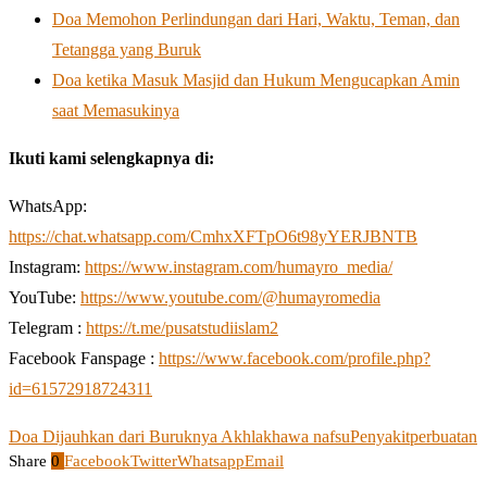
Doa Memohon Perlindungan dari Hari, Waktu, Teman, dan
Tetangga yang Buruk
Doa ketika Masuk Masjid dan Hukum Mengucapkan Amin
saat Memasukinya
Ikuti kami selengkapnya di:
WhatsApp:
https://chat.whatsapp.com/CmhxXFTpO6t98yYERJBNTB
Instagram:
https://www.instagram.com/humayro_media/
YouTube:
https://www.youtube.com/@humayromedia
Telegram :
https://t.me/pusatstudiislam2
Facebook Fanspage :
https://www.facebook.com/profile.php?
id=61572918724311
Doa Dijauhkan dari Buruknya Akhlak
hawa nafsu
Penyakit
perbuatan
Share
0
Facebook
Twitter
Whatsapp
Email