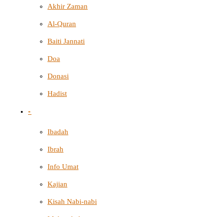
Akhir Zaman
Al-Quran
Baiti Jannati
Doa
Donasi
Hadist
-
Ibadah
Ibrah
Info Umat
Kajian
Kisah Nabi-nabi