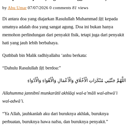
by
Abu Umar
07/07/2026
0 comments
81
views
Di antara doa yang diajarkan Rasulullah Muhammad ﷺ kepada
umatnya adalah doa yang sangat agung. Doa ini bukan hanya
memohon perlindungan dari penyakit fisik, tetapi juga dari penyakit
hati yang jauh lebih berbahaya.
Quthbah bin Malik radhiyallahu ‘anhu berkata:
“Dahulu Rasulullah ﷺ berdoa:”
اللَّهُمَّ جَنِّبْنِي مُنْكَرَاتِ الْأَخْلَاقِ وَالْأَعْمَالِ وَالْأَهْوَاءِ وَالْأَدْوَاءِ
Allahumma jannibnī munkarātil akhlāqi wal-a’māli wal-ahwā’i
wal-adwā’i.
“Ya Allah, jauhkanlah aku dari buruknya akhlak, buruknya
perbuatan, buruknya hawa nafsu, dan buruknya penyakit.”