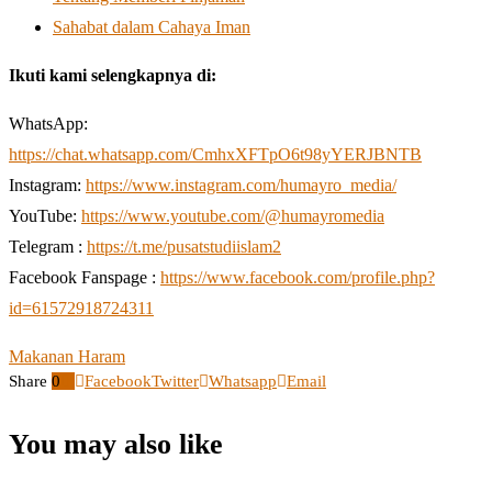
Sahabat dalam Cahaya Iman
Ikuti kami selengkapnya di:
WhatsApp:
https://chat.whatsapp.com/CmhxXFTpO6t98yYERJBNTB
Instagram:
https://www.instagram.com/humayro_media/
YouTube:
https://www.youtube.com/@humayromedia
Telegram :
https://t.me/pusatstudiislam2
Facebook Fanspage :
https://www.facebook.com/profile.php?
id=61572918724311
Makanan Haram
Share
0
Facebook
Twitter
Whatsapp
Email
You may also like