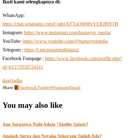
Ikuti kami selengkapnya di:
WhatsApp:
https://chat.whatsapp.com/CmhxXFTpO6t98yYERJBNTB
Instagram:
https://www.instagram.com/humayro_media/
YouTube:
https://www.youtube.com/@humayromedia
Telegram :
https://t.me/pusatstudiislam2
Facebook Fanspage :
https://www.facebook.com/profile.php?
id=61572918724311
doa
Qadha
Share
0
Facebook
Twitter
Whatsapp
Email
You may also like
Apa Surganya Nabi Adam ‘Alaihis Salam?
Apakah Surga dan Neraka Sekarang Sudah Ada?