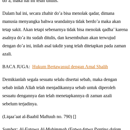
do’a, maka hal ini telah ditulis.
Dalam hal ini, secara zhahir do’a bisa menolak qadar, dimana
manusia menyangka bahwa seandainya tidak berdo’a maka akan
tetap sakit. Akan tetapi sebenarnya tidak bisa menolak qadha’ karena
asalnya do’a itu sudah ditulis, dan kesembuhan akan terwujud
dengan do’a ini, inilah asal takdir yang telah ditetapkan pada zaman
azali.
BACA JUGA:
Hukum Bertawassul dengan Amal Shalih
Demikianlah segala sesuatu selalu disertai sebab, maka dengan
sebab inilah Allah telah menjadikannya sebab untuk diperoleh
sesuatu dengannya dan telah menetapkannya di zaman azali
sebelum terjadinya.
(Liqaa’aat al-Baabil Maftuuh no. 790) []
Sumber: Al-Fatawa Al-Muhimmah (Fatwa-fatwa Penting dalam