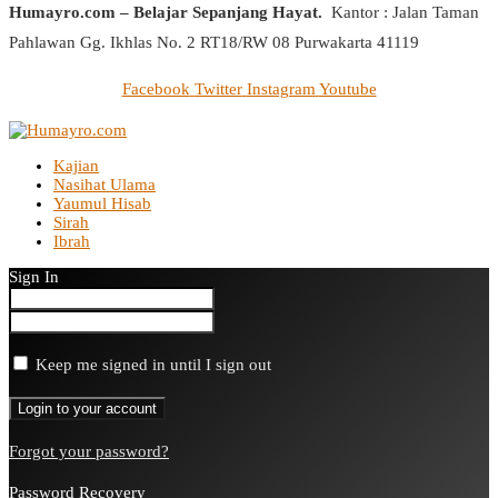
Humayro.com – Belajar Sepanjang Hayat.
Kantor : Jalan Taman
Pahlawan Gg. Ikhlas No. 2 RT18/RW 08 Purwakarta 41119
Facebook
Twitter
Instagram
Youtube
Kajian
Nasihat Ulama
Yaumul Hisab
Sirah
Ibrah
Sign In
Keep me signed in until I sign out
Forgot your password?
Password Recovery