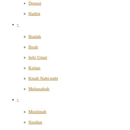
Donasi
Hadist
-
Ibadah
Ibrah
Info Umat
Kajian
Kisah Nabi-nabi
Muhasabah
-
Muslimah
Nasihat