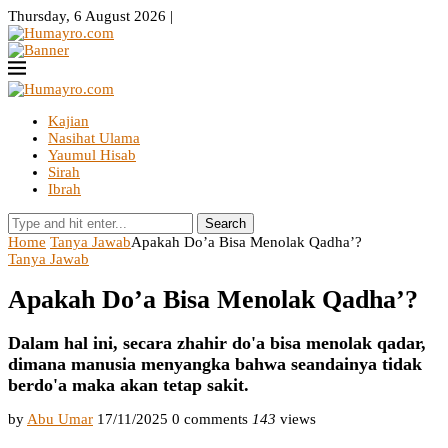
Thursday, 6 August 2026 |
Kajian
Nasihat Ulama
Yaumul Hisab
Sirah
Ibrah
Search
Home
Tanya Jawab
Apakah Do’a Bisa Menolak Qadha’?
Tanya Jawab
Apakah Do’a Bisa Menolak Qadha’?
Dalam hal ini, secara zhahir do'a bisa menolak qadar,
dimana manusia menyangka bahwa seandainya tidak
berdo'a maka akan tetap sakit.
by
Abu Umar
17/11/2025
0 comments
143
views