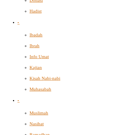
Donasi
Hadist
-
Ibadah
Ibrah
Info Umat
Kajian
Kisah Nabi-nabi
Muhasabah
-
Muslimah
Nasihat
Ramadhan