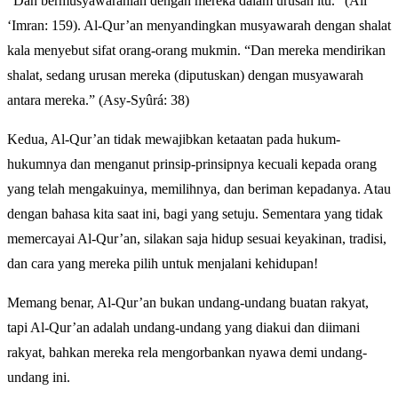
“Dan bermusyawarahlah dengan mereka dalam urusan itu.” (Ali
‘Imran: 159). Al-Qur’an menyandingkan musyawarah dengan shalat
kala menyebut sifat orang-orang mukmin. “Dan mereka mendirikan
shalat, sedang urusan mereka (diputuskan) dengan musyawarah
antara mereka.” (Asy-Syûrá: 38)
Kedua, Al-Qur’an tidak mewajibkan ketaatan pada hukum-
hukumnya dan menganut prinsip-prinsipnya kecuali kepada orang
yang telah mengakuinya, memilihnya, dan beriman kepadanya. Atau
dengan bahasa kita saat ini, bagi yang setuju. Sementara yang tidak
memercayai Al-Qur’an, silakan saja hidup sesuai keyakinan, tradisi,
dan cara yang mereka pilih untuk menjalani kehidupan!
Memang benar, Al-Qur’an bukan undang-undang buatan rakyat,
tapi Al-Qur’an adalah undang-undang yang diakui dan diimani
rakyat, bahkan mereka rela mengorbankan nyawa demi undang-
undang ini.