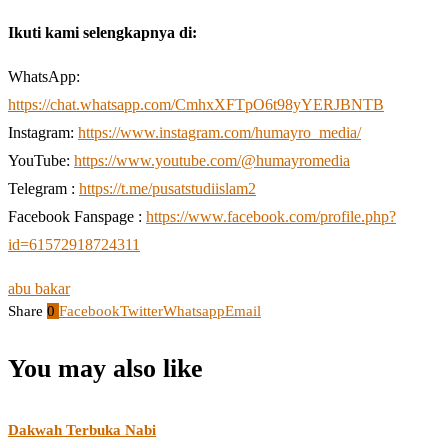
Ikuti kami selengkapnya di:
WhatsApp:
https://chat.whatsapp.com/CmhxXFTpO6t98yYERJBNTB
Instagram:
https://www.instagram.com/humayro_media/
YouTube:
https://www.youtube.com/@humayromedia
Telegram :
https://t.me/pusatstudiislam2
Facebook Fanspage :
https://www.facebook.com/profile.php?
id=61572918724311
abu bakar
Share
0
Facebook
Twitter
Whatsapp
Email
You may also like
Dakwah Terbuka Nabi