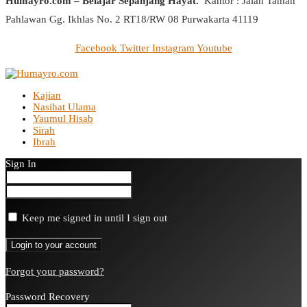
Humayro.com – Belajar Sepanjang Hayat.
Kantor : Jalan Taman
Pahlawan Gg. Ikhlas No. 2 RT18/RW 08 Purwakarta 41119
Facebook
Twitter
Instagram
Youtube
Kajian
Nasihat Ulama
Yaumul Hisab
Sirah
Ibrah
Sign In
Keep me signed in until I sign out
Forgot your password?
Password Recovery