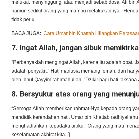
melukai, menyinggung, atau menjadi sebab dosa. Ali bin A
namun sedikit orang yang mampu melakukannya.” Hendak
tidak perlu.
BACA JUGA:
Cara Umar bin Khattab Hilangkan Perasa
7. Ingat Allah, jangan sibuk memikirk
“Perbanyaklah mengingat Allah, karena itu adalah obat. J
adalah penyakit.” Hati manusia memang lemah, dan hanya 
oleh Ibnul Qayyim rahimahullah, “Dzikir bagi hati laksana 
8. Bersyukur atas orang yang menunj
“Semoga Allah memberikan rahmat-Nya kepada orang yan
mendidik kerendahan hati. Umar bin Khattab radhiyallah
menghadiahkan kepadaku aibku.” Orang yang mau menasiha
keselamatan akhirat kita. []