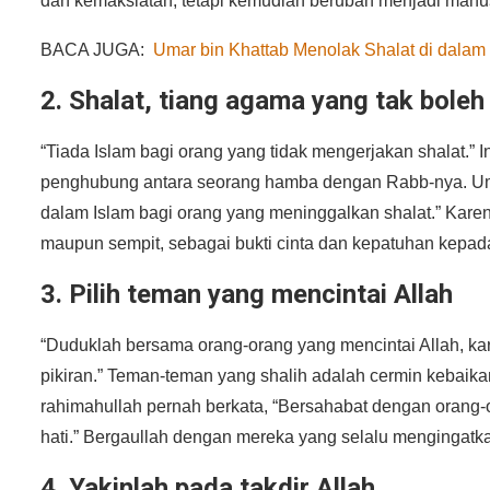
dan kemaksiatan, tetapi kemudian berubah menjadi manus
BACA JUGA:
Umar bin Khattab Menolak Shalat di dalam
2. Shalat, tiang agama yang tak boleh
“Tiada Islam bagi orang yang tidak mengerjakan shalat.” I
penghubung antara seorang hamba dengan Rabb-nya. Umar
dalam Islam bagi orang yang meninggalkan shalat.” Karena
maupun sempit, sebagai bukti cinta dan kepatuhan kepada
3. Pilih teman yang mencintai Allah
“Duduklah bersama orang-orang yang mencintai Allah, k
pikiran.” Teman-teman yang shalih adalah cermin kebaika
rahimahullah pernah berkata, “Bersahabat dengan orang-
hati.” Bergaullah dengan mereka yang selalu mengingat
4. Yakinlah pada takdir Allah