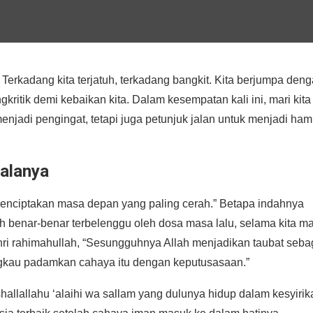
 Terkadang kita terjatuh, terkadang bangkit. Kita berjumpa den
itik demi kebaikan kita. Dalam kesempatan kali ini, mari kita
njadi pengingat, tetapi juga petunjuk jalan untuk menjadi ha
galanya
menciptakan masa depan yang paling cerah.” Betapa indahnya
rnah benar-benar terbelenggu oleh dosa masa lalu, selama kita m
shri rahimahullah, “Sesungguhnya Allah menjadikan taubat seba
ngkau padamkan cahaya itu dengan keputusasaan.”
allallahu ‘alaihi wa sallam yang dulunya hidup dalam kesyirik