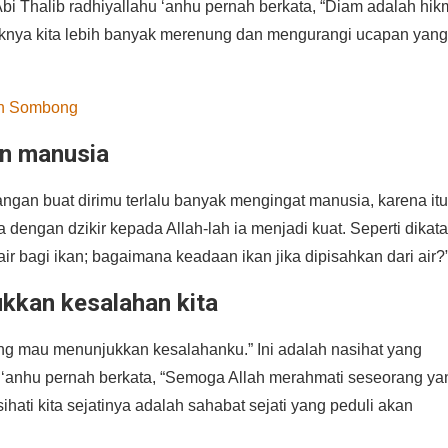
bi Thalib radhiyallahu ‘anhu pernah berkata, “Diam adalah hik
nya kita lebih banyak merenung dan mengurangi ucapan yang
an Sombong
an manusia
angan buat dirimu terlalu banyak mengingat manusia, karena itu
dengan dzikir kepada Allah-lah ia menjadi kuat. Seperti dikat
air bagi ikan; bagaimana keadaan ikan jika dipisahkan dari air?
ukkan kesalahan kita
g mau menunjukkan kesalahanku.” Ini adalah nasihat yang
u ‘anhu pernah berkata, “Semoga Allah merahmati seseorang ya
ti kita sejatinya adalah sahabat sejati yang peduli akan