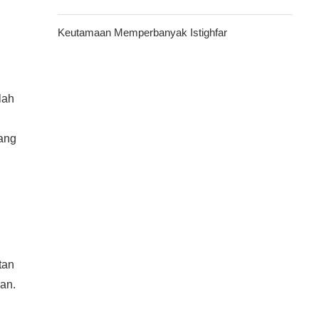
Keutamaan Memperbanyak Istighfar
lah
pang
tan
an.