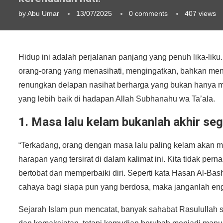
by
Abu Umar
13/07/2025
0 comments
407
views
Hidup ini adalah perjalanan panjang yang penuh lika-liku.
orang-orang yang menasihati, mengingatkan, bahkan mengkr
renungkan delapan nasihat berharga yang bukan hanya me
yang lebih baik di hadapan Allah Subhanahu wa Ta’ala.
1. Masa lalu kelam bukanlah akhir se
“Terkadang, orang dengan masa lalu paling kelam akan 
harapan yang tersirat di dalam kalimat ini. Kita tidak pe
bertobat dan memperbaiki diri. Seperti kata Hasan Al-Ba
cahaya bagi siapa pun yang berdosa, maka janganlah e
Sejarah Islam pun mencatat, banyak sahabat Rasulullah sh