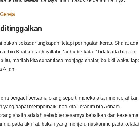
ia terbaik setelah cahaya iman masuk ke dalam hatinya.
 Gereja
 ditinggalkan
ni bukan sekadar ungkapan, tetapi peringatan keras. Shalat ada
 bin Khattab radhiyallahu ‘anhu berkata, “Tidak ada bagian
 itu, marilah kita senantiasa menjaga shalat, baik di waktu la
 Allah.
arena bergaul bersama orang seperti mereka akan mencerahkan
n yang dapat memperbaiki hati kita. Ibrahim bin Adham
orang shalih adalah sebab terbesarnya kebaikan dan keselama
kanmu pada akhirat, bukan yang menjerumuskanmu pada kelalai