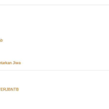
ab
tarkan Jiwa
8yYERJBNTB