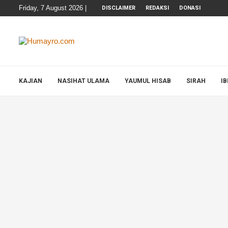
Friday, 7 August 2026 |
DISCLAIMER
REDAKSI
DONASI
KAJIAN
NASIHAT ULAMA
YAUMUL HISAB
SIRAH
I