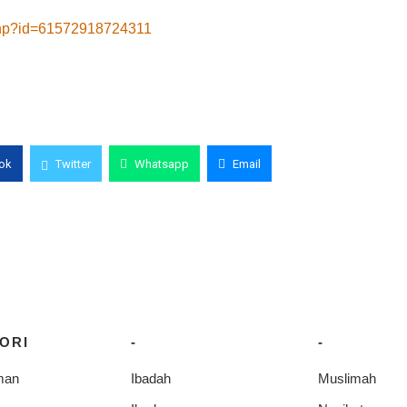
.php?id=61572918724311
ok
Twitter
Whatsapp
Email
ORI
-
-
man
Ibadah
Muslimah