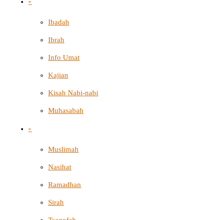
-
Ibadah
Ibrah
Info Umat
Kajian
Kisah Nabi-nabi
Muhasabah
-
Muslimah
Nasihat
Ramadhan
Sirah
Tsaqofah