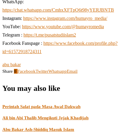
WhatsApp:
https://chat.whatsapp.com/CmhxXFTpO6t98yYERJBNTB
Instagram:
https://www.instagram.com/humayro_media/
YouTube:
https://www.youtube.com/@humayromedia
Telegram :
https://t.me/pusatstudiislam2
Facebook Fanspage :
https://www.facebook.com/profile.php?
id=61572918724311
abu bakar
Share
0
Facebook
Twitter
Whatsapp
Email
You may also like
Perintah Salat pada Masa Awal Dakwah
Ali bin Abi Thalib Mengikuti Jejak Khadijah
Abu Bakar Ash-Shiddiq Masuk Islam