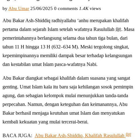
by
Abu Umar
25/06/2025
0 comments
1.4K
views
Abu Bakar Ash-Shiddiq radhiyallahu ‘anhu merupakan khalifah
pertama dalam sejarah Islam setelah wafatnya Rasulullah ﷺ. Masa
pemerintahannya berlangsung selama dua tahun tiga bulan, dari
tahun 11 H hingga 13 H (632–634 M). Meski tergolong singkat,
kepemimpinannya memiliki dampak besar terhadap kelangsungan
dan kestabilan umat Islam pasca-wafatnya Nabi.
Abu Bakar diangkat sebagai khalifah dalam suasana yang sangat
genting. Umat Islam kala itu baru saja kehilangan sosok pemimpin
agung, dan sebagian kelompok mulai menunjukkan tanda-tanda
perpecahan. Namun, dengan keteguhan dan keimanannya, Abu
Bakar berhasil menjaga keutuhan umat Islam dan menyatukan
kembali kekuatan yang mulai tercerai-berai.
BACA JUGA:
Abu Bakar Ash-Shiddiq, Khalifah Rasulullah ﷺ