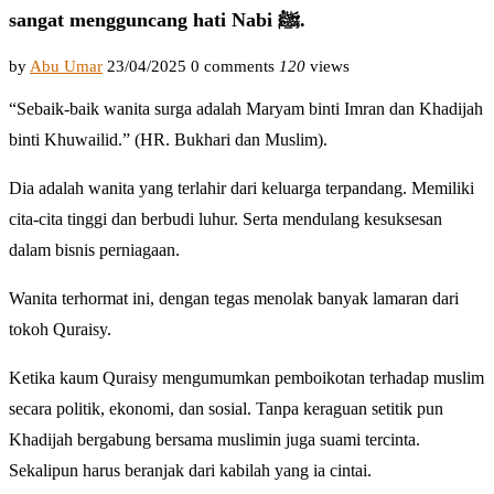
sangat mengguncang hati Nabi ﷺ.
by
Abu Umar
23/04/2025
0 comments
120
views
“Sebaik-baik wanita surga adalah Maryam binti Imran dan Khadijah
binti Khuwailid.” (HR. Bukhari dan Muslim).
Dia adalah wanita yang terlahir dari keluarga terpandang. Memiliki
cita-cita tinggi dan berbudi luhur. Serta mendulang kesuksesan
dalam bisnis perniagaan.
Wanita terhormat ini, dengan tegas menolak banyak lamaran dari
tokoh Quraisy.
Ketika kaum Quraisy mengumumkan pemboikotan terhadap muslim
secara politik, ekonomi, dan sosial. Tanpa keraguan setitik pun
Khadijah bergabung bersama muslimin juga suami tercinta.
Sekalipun harus beranjak dari kabilah yang ia cintai.