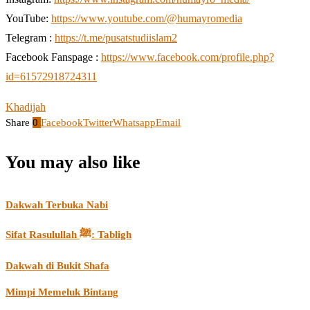
YouTube:
https://www.youtube.com/@humayromedia
Telegram :
https://t.me/pusatstudiislam2
Facebook Fanspage :
https://www.facebook.com/profile.php?
id=61572918724311
Khadijah
Share
0
Facebook
Twitter
Whatsapp
Email
You may also like
Dakwah Terbuka Nabi
Sifat Rasulullah ﷺ: Tabligh
Dakwah di Bukit Shafa
Mimpi Memeluk Bintang