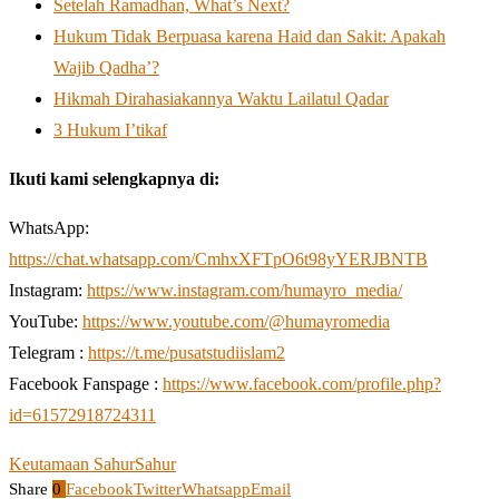
Setelah Ramadhan, What’s Next?
Hukum Tidak Berpuasa karena Haid dan Sakit: Apakah
Wajib Qadha’?
Hikmah Dirahasiakannya Waktu Lailatul Qadar
3 Hukum I’tikaf
Ikuti kami selengkapnya di:
WhatsApp:
https://chat.whatsapp.com/CmhxXFTpO6t98yYERJBNTB
Instagram:
https://www.instagram.com/humayro_media/
YouTube:
https://www.youtube.com/@humayromedia
Telegram :
https://t.me/pusatstudiislam2
Facebook Fanspage :
https://www.facebook.com/profile.php?
id=61572918724311
Keutamaan Sahur
Sahur
Share
0
Facebook
Twitter
Whatsapp
Email