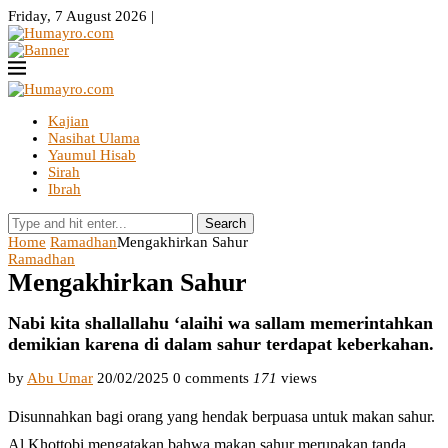
Friday, 7 August 2026 |
Kajian
Nasihat Ulama
Yaumul Hisab
Sirah
Ibrah
Search
Home
Ramadhan
Mengakhirkan Sahur
Ramadhan
Mengakhirkan Sahur
Nabi kita shallallahu ‘alaihi wa sallam memerintahkan
demikian karena di dalam sahur terdapat keberkahan.
by
Abu Umar
20/02/2025
0 comments
171
views
Disunnahkan bagi orang yang hendak berpuasa untuk makan sahur.
Al Khottobi mengatakan bahwa makan sahur merupakan tanda