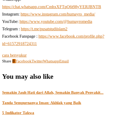
https://chat.whatsapp.com/CmhxXFTpO6t98yYERJBNTB
Instagram:
https://www.instagram.com/humayro_media/
YouTube:
https://www.youtube.com/@humayromedia
Telegram :
https://t.me/pusatstudiislam2
Facebook Fanspage :
https://www.facebook.com/profile.php?
id=61572918724311
cara bersyukur
Share
0
Facebook
Twitter
Whatsapp
Email
You may also like
Semakin Jauh Hati dari Allah, Semakin Banyak Penyakit...
Tanda Sempurnanya Iman: Akhlak yang Baik
5 Indikator Takwa