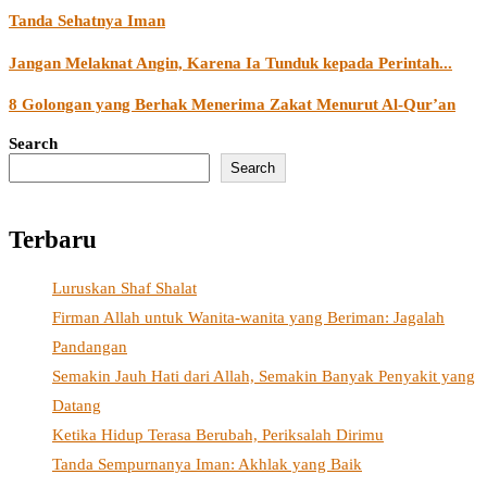
Tanda Sehatnya Iman
Jangan Melaknat Angin, Karena Ia Tunduk kepada Perintah...
8 Golongan yang Berhak Menerima Zakat Menurut Al-Qur’an
Search
Search
Terbaru
Luruskan Shaf Shalat
Firman Allah untuk Wanita-wanita yang Beriman: Jagalah
Pandangan
Semakin Jauh Hati dari Allah, Semakin Banyak Penyakit yang
Datang
Ketika Hidup Terasa Berubah, Periksalah Dirimu
Tanda Sempurnanya Iman: Akhlak yang Baik