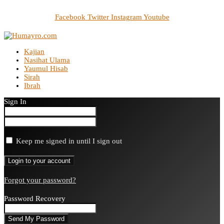
Facebook
Twitter
Instagram
Youtube
Kajian
Nasihat Ulama
Yaumul Hisab
Sirah
Ibrah
Sign In
Keep me signed in until I sign out
Forgot your password?
Password Recovery