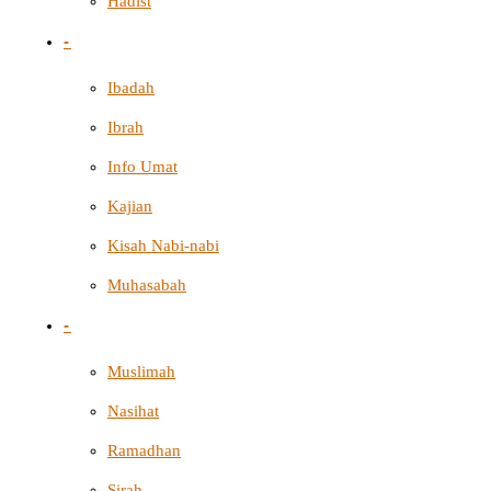
Hadist
-
Ibadah
Ibrah
Info Umat
Kajian
Kisah Nabi-nabi
Muhasabah
-
Muslimah
Nasihat
Ramadhan
Sirah