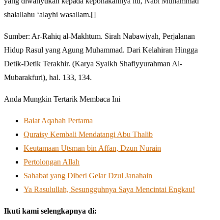
yang diwahyukan kepada keponakannya itu, Nabi Muhammad
shalallahu ‘alayhi wasallam.[]
Sumber: Ar-Rahiq al-Makhtum. Sirah Nabawiyah, Perjalanan
Hidup Rasul yang Agung Muhammad. Dari Kelahiran Hingga
Detik-Detik Terakhir. (Karya Syaikh Shafiyyurahman Al-
Mubarakfuri), hal. 133, 134.
Anda Mungkin Tertarik Membaca Ini
Baiat Aqabah Pertama
Quraisy Kembali Mendatangi Abu Thalib
Keutamaan Utsman bin Affan, Dzun Nurain
Pertolongan Allah
Sahabat yang Diberi Gelar Dzul Janahain
Ya Rasulullah, Sesungguhnya Saya Mencintai Engkau!
Ikuti kami selengkapnya di: