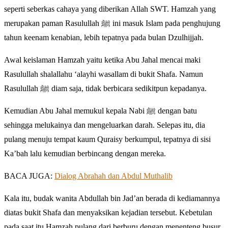
seperti seberkas cahaya yang diberikan Allah SWT. Hamzah yang
merupakan paman Rasulullah ﷺ ini masuk Islam pada penghujung
tahun keenam kenabian, lebih tepatnya pada bulan Dzulhijjah.
Awal keislaman Hamzah yaitu ketika Abu Jahal mencai maki
Rasulullah shalallahu ‘alayhi wasallam di bukit Shafa. Namun
Rasulullah ﷺ diam saja, tidak berbicara sedikitpun kepadanya.
Kemudian Abu Jahal memukul kepala Nabi ﷺ dengan batu
sehingga melukainya dan mengeluarkan darah. Selepas itu, dia
pulang menuju tempat kaum Quraisy berkumpul, tepatnya di sisi
Ka’bah lalu kemudian berbincang dengan mereka.
BACA JUGA:
Dialog Abrahah dan Abdul Muthalib
Kala itu, budak wanita Abdullah bin Jad’an berada di kediamannya
diatas bukit Shafa dan menyaksikan kejadian tersebut. Kebetulan
pada saat itu Hamzah pulang dari berburu dengan menenteng busur