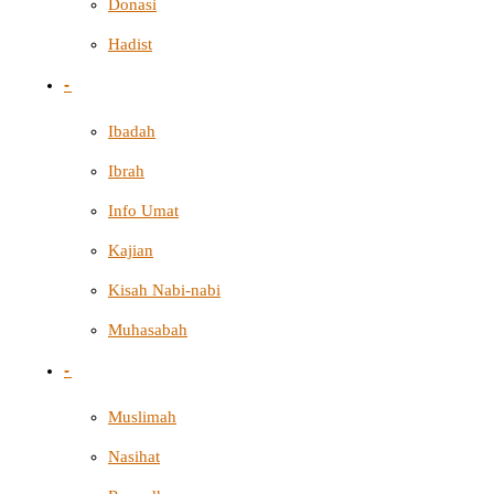
Donasi
Hadist
-
Ibadah
Ibrah
Info Umat
Kajian
Kisah Nabi-nabi
Muhasabah
-
Muslimah
Nasihat