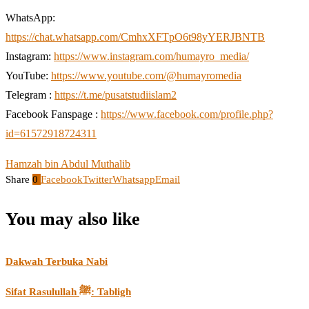
WhatsApp:
https://chat.whatsapp.com/CmhxXFTpO6t98yYERJBNTB
Instagram:
https://www.instagram.com/humayro_media/
YouTube:
https://www.youtube.com/@humayromedia
Telegram :
https://t.me/pusatstudiislam2
Facebook Fanspage :
https://www.facebook.com/profile.php?
id=61572918724311
Hamzah bin Abdul Muthalib
Share
0
Facebook
Twitter
Whatsapp
Email
You may also like
Dakwah Terbuka Nabi
Sifat Rasulullah ﷺ: Tabligh