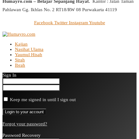
Humayro.com – Belajar Sepanjang Hayat.
Kantor : Jalan Taman
Pahlawan Gg. Ikhlas No. 2 RT18/RW 08 Purwakarta 41119
Facebook
Twitter
Instagram
Youtube
Kajian
Nasihat Ulama
Yaumul Hisab
Sirah
Ibrah
Sign In
Keep me signed in until I sign out
Forgot your password?
Password Recovery