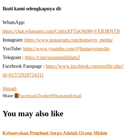
Ikuti kami selengkapnya di:
WhatsApp:
https://chat.whatsapp.com/CmhxXFTpO6t98yYERJBNTB
Instagram:
https://www.instagram.com/humayro_media/
YouTube:
https://www.youtube.com/@humayromedia
Telegram :
https://t.me/pusatstudiislam2
Facebook Fanspage :
https://www.facebook.com/profile.php?
id=61572918724311
Shirath
Share
0
Facebook
Twitter
Whatsapp
Email
You may also like
Kebanyakan Penghuni Surga Adalah Orang Miskin