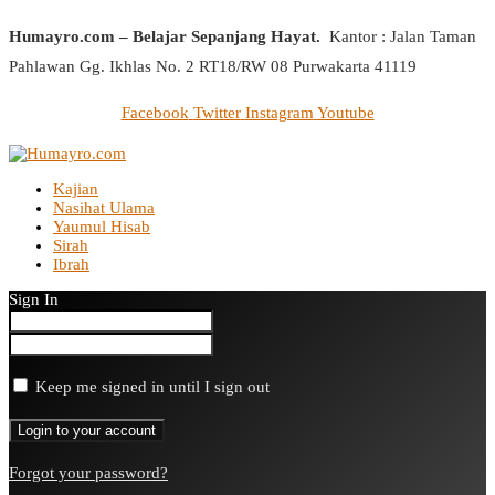
Humayro.com – Belajar Sepanjang Hayat.
Kantor : Jalan Taman
Pahlawan Gg. Ikhlas No. 2 RT18/RW 08 Purwakarta 41119
Facebook
Twitter
Instagram
Youtube
Kajian
Nasihat Ulama
Yaumul Hisab
Sirah
Ibrah
Sign In
Keep me signed in until I sign out
Forgot your password?