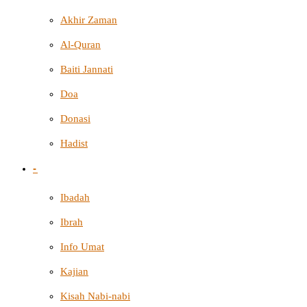
Akhir Zaman
Al-Quran
Baiti Jannati
Doa
Donasi
Hadist
-
Ibadah
Ibrah
Info Umat
Kajian
Kisah Nabi-nabi