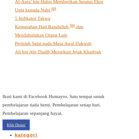
Al-Aqra’ bin Habis Memberikan Seratus Ekor
Unta kepada Nabi ﷺ
5 Indikator Takwa
Kemurahan Hati Rasulullah ﷺ dan
Mendahulukan Orang Lain
Perintah Salat pada Masa Awal Dakwah
Ali bin Abi Thalib Mengikuti Jejak Khadijah
Ikuti kami di Facebook Humayro. Satu tempat untuk
pembelajaran tiada henti. Pembelajaran setiap hari.
Pembelajaran sepanjang hayat.
Klik Disini
kategori