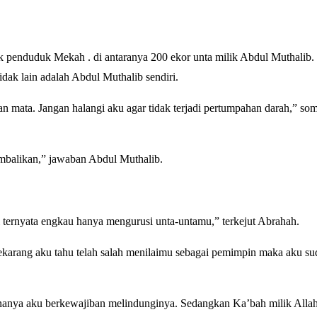
 penduduk Mekah . di antaranya 200 ekor unta milik Abdul Muthalib.
ak lain adalah Abdul Muthalib sendiri.
 mata. Jangan halangi aku agar tidak terjadi pertumpahan darah,” s
mbalikan,” jawaban Abdul Muthalib.
ternyata engkau hanya mengurusi unta-untamu,” terkejut Abrahah.
karang aku tahu telah salah menilaimu sebagai pemimpin maka aku s
nanya aku berkewajiban melindunginya. Sedangkan Ka’bah milik Allah