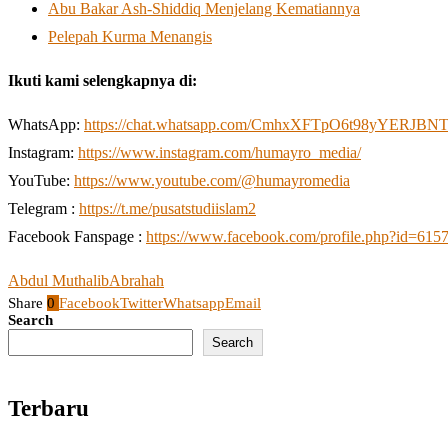
Abu Bakar Ash-Shiddiq Menjelang Kematiannya
Pelepah Kurma Menangis
Ikuti kami selengkapnya di:
WhatsApp:
https://chat.whatsapp.com/CmhxXFTpO6t98yYERJBN
Instagram:
https://www.instagram.com/humayro_media/
YouTube:
https://www.youtube.com/@humayromedia
Telegram :
https://t.me/pusatstudiislam2
Facebook Fanspage :
https://www.facebook.com/profile.php?id=61
Abdul Muthalib
Abrahah
Share
0
Facebook
Twitter
Whatsapp
Email
Search
Search
Terbaru