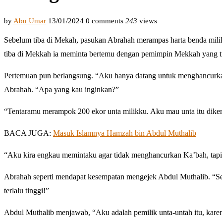
by
Abu Umar
13/01/2024
0 comments
243
views
Sebelum tiba di Mekah, pasukan Abrahah merampas harta benda milik
tiba di Mekkah ia meminta bertemu dengan pemimpin Mekkah yang tid
Pertemuan pun berlangsung. “Aku hanya datang untuk menghancurkan
Abrahah. “Apa yang kau inginkan?”
“Tentaramu merampok 200 ekor unta milikku. Aku mau unta itu dike
BACA JUGA:
Masuk Islamnya Hamzah bin Abdul Muthalib
“Aku kira engkau memintaku agar tidak menghancurkan Ka’bah, tapi 
Abrahah seperti mendapat kesempatan mengejek Abdul Muthalib. “Se
terlalu tinggi!”
Abdul Muthalib menjawab, “Aku adalah pemilik unta-untah itu, kare