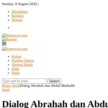
Sunday, 9 August 2026 |
Disclaimer
Redaksi
Donasi
Kajian
Nasihat Ulama
Yaumul Hisab
Sirah
Ibrah
Search
Home
Sirah
Dialog Abrahah dan Abdul Muthalib
Sirah
Dialog Abrahah dan Abdu