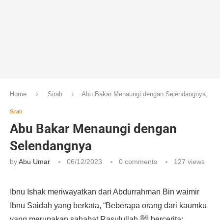
Home
Sirah
Abu Bakar Menaungi dengan Selendangnya
Sirah
Abu Bakar Menaungi dengan
Selendangnya
by
Abu Umar
06/12/2023
0 comments
127
views
Ibnu Ishak meriwayatkan dari Abdurrahman Bin waimir
Ibnu Saidah yang berkata, “Beberapa orang dari kaumku
yang merupakan sahabat Rasulullah ﷺ bercerita: