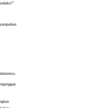
epadaku?”
nyampaikan
di dalamnya.
menganggap
engkau