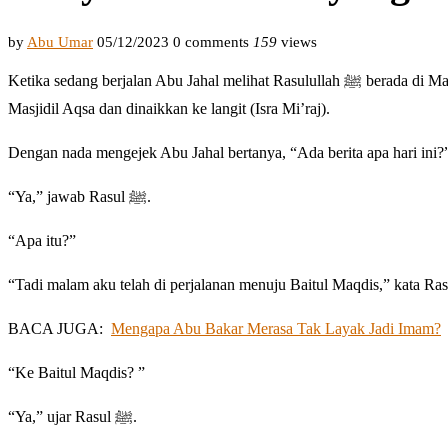
by
Abu Umar
05/12/2023
0 comments
159
views
Ketika sedang berjalan Abu Jahal melihat Rasulullah ﷺ berada di Masjidil Haram. Beliau sedang duduk setelah malam harinya diperjalankan menuju
Masjidil Aqsa dan dinaikkan ke langit (Isra Mi’raj).
Dengan nada mengejek Abu Jahal bertanya, “Ada berita apa hari ini?
“Ya,” jawab Rasul ﷺ.
“Apa itu?”
BACA JUGA:
Mengapa Abu Bakar Merasa Tak Layak Jadi Imam?
“Ke Baitul Maqdis? ”
“Ya,” ujar Rasul ﷺ.