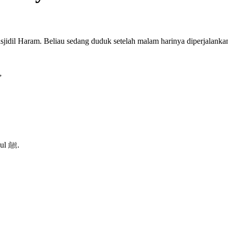
”
“Tadi malam aku telah di perjalanan menuju Baitul Maqdis,” kata Rasul ﷺ.