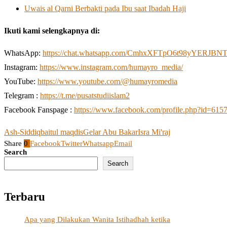
Uwais al Qarni Berbakti pada Ibu saat Ibadah Haji
Ikuti kami selengkapnya di:
WhatsApp:
https://chat.whatsapp.com/CmhxXFTpO6t98yYERJBN
Instagram:
https://www.instagram.com/humayro_media/
YouTube:
https://www.youtube.com/@humayromedia
Telegram :
https://t.me/pusatstudiislam2
Facebook Fanspage :
https://www.facebook.com/profile.php?id=61
Ash-Siddiq
baitul maqdis
Gelar Abu Bakar
Isra Mi'raj
Share
0
Facebook
Twitter
Whatsapp
Email
Search
Search
Terbaru
Apa yang Dilakukan Wanita Istihadhah ketika