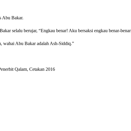
s Abu Bakar.
Maqdis Abu Bakar selalu berujar, “Engkau benar! Aku bersaksi engkau benar-ben
u, wahai Abu Bakar adalah Ash-Siddiq.”
enerbit Qalam, Cetakan 2016