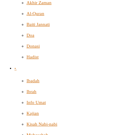
Akhir Zaman
Al-Quran
Baiti Jannati
Doa
Donasi
Hadist
-
Ibadah
Ibrah
Info Umat
Kajian
Kisah Nabi-nabi