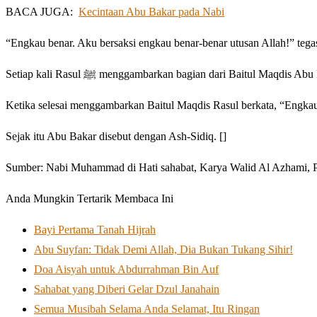
BACA JUGA:
Kecintaan Abu Bakar pada Nabi
“Engkau benar. Aku bersaksi engkau benar-benar utusan Allah!” tega
Setiap kali Rasul ﷺ menggambarkan bagian dari Baitul 
Ketika selesai menggambarkan Baitul Maqdis Rasul berkata, “Engka
Sejak itu Abu Bakar disebut dengan Ash-Sidiq. []
Sumber: Nabi Muhammad di Hati sahabat, Karya Walid Al Azhami, P
Anda Mungkin Tertarik Membaca Ini
Bayi Pertama Tanah Hijrah
Abu Suyfan: Tidak Demi Allah, Dia Bukan Tukang Sihir!
Doa Aisyah untuk Abdurrahman Bin Auf
Sahabat yang Diberi Gelar Dzul Janahain
Semua Musibah Selama Anda Selamat, Itu Ringan