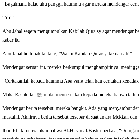
“Bagaimana kalau aku panggil kaummu agar mereka mendengar ceri
“Ya!”
Abu Jahal segera mengumpulkan Kabilah Quraisy agar mendengar be
kabar itu.
Abu Jahal berteriak lantang, “Wahai Kabilah Quraisy, kemarilah!”
Mendengar seruan itu, mereka berkumpul menghampirinya, meningga
“Ceritakanlah kepada kaummu Apa yang telah kau ceritakan kepadaku
Maka Rasulullah ﷺ mulai menceritakan kepada mereka b
Mendengar berita tersebut, mereka bangkit. Ada yang menyambut de
mustahil. Akhirnya berita tersebut tersebar di saat antara Mekkah dan
Ibnu Ishak menyatakan bahwa Al-Hasan al-Bashri berkata, “Orang-o