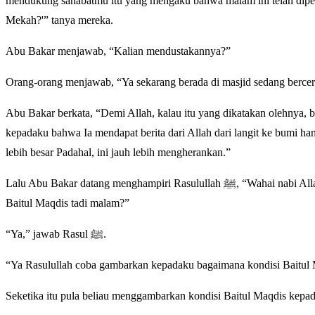
mendukung sahabatmu itu yang mengaku bahwa malam ini telah diperja
Mekah?'” tanya mereka.
Abu Bakar menjawab, “Kalian mendustakannya?”
Orang-orang menjawab, “Ya sekarang berada di masjid sedang bercer
Abu Bakar berkata, “Demi Allah, kalau itu yang dikatakan olehnya, b
kepadaku bahwa Ia mendapat berita dari Allah dari langit ke bumi han
lebih besar Padahal, ini jauh lebih mengherankan.”
Lalu Abu Bakar datang menghampiri Rasulullah ﷺ, “Wahai nabi Allah, benarkah engkau telah bercerita kepada mereka bahwa engkau telah datang ke
Baitul Maqdis tadi malam?”
“Ya,” jawab Rasul ﷺ.
“Ya Rasulullah coba gambarkan kepadaku bagaimana kondisi Baitul M
Seketika itu pula beliau menggambarkan kondisi Baitul Maqdis kepa