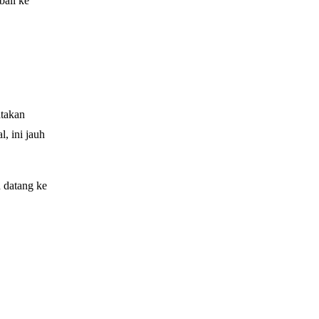
bali ke
atakan
, ini jauh