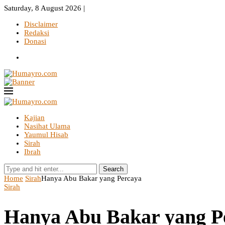
Saturday, 8 August 2026 |
Disclaimer
Redaksi
Donasi
Kajian
Nasihat Ulama
Yaumul Hisab
Sirah
Ibrah
Search
Home
Sirah
Hanya Abu Bakar yang Percaya
Sirah
Hanya Abu Bakar yang P