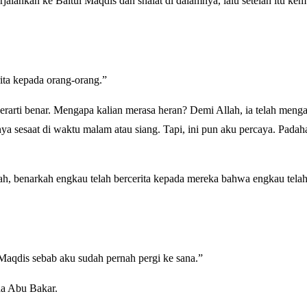
lankan ke Baitul Maqdis dan shalat di dalamnya, lalu setelah itu kem
ita kepada orang-orang.”
erarti benar. Mengapa kalian merasa heran? Demi Allah, ia telah meng
ya sesaat di waktu malam atau siang. Tapi, ini pun aku percaya. Padahal
aqdis sebab aku sudah pernah pergi ke sana.”
da Abu Bakar.