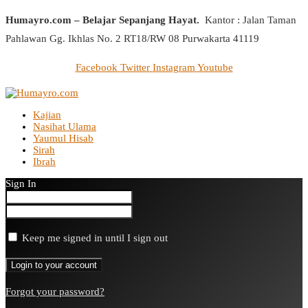
Humayro.com – Belajar Sepanjang Hayat.
Kantor : Jalan Taman
Pahlawan Gg. Ikhlas No. 2 RT18/RW 08 Purwakarta 41119
Facebook
Twitter
Instagram
Youtube
Kajian
Nasihat Ulama
Yaumul Hisab
Sirah
Ibrah
Sign In
Keep me signed in until I sign out
Forgot your password?