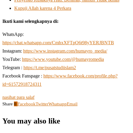
Kupuji Allah karena 4 Perkara
Ikuti kami selengkapnya di:
WhatsApp:
https://chat.whatsapp.com/CmhxXFTpO6t98yYERJBNTB
Instagram:
https://www.instagram.com/humayro_media/
YouTube:
https://www.youtube.com/@humayromedia
Telegram :
https://t.me/pusatstudiislam2
Facebook Fanspage :
https://www.facebook.com/profile.php?
id=61572918724311
nasihat para salaf
Share
0
Facebook
Twitter
Whatsapp
Email
You may also like