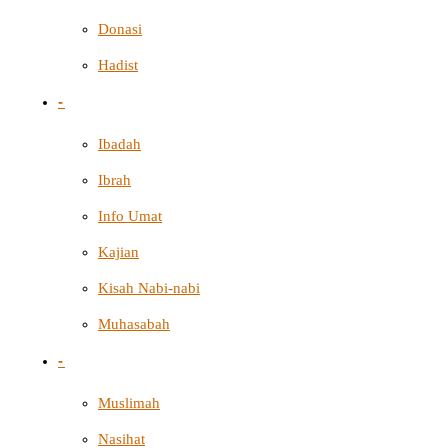
Donasi
Hadist
-
Ibadah
Ibrah
Info Umat
Kajian
Kisah Nabi-nabi
Muhasabah
-
Muslimah
Nasihat