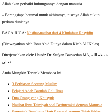
Allah akan perbaiki hubungannya dengan manusia.
– Barangsiapa beramal untuk akhiratnya, niscaya Allah cukupi
perkara dunianya.
BACA JUGA:
Nasihat-nasihat dari 4 Khulafaur Rasyidin
(Diriwayatkan oleh Ibnu Abid Dunya dalam Kitab Al IKhlas)
Diterjemahkan oleh: Ustadz Dr. Sufyan Baswedan MA, حفظه الله
تعالى
Anda Mungkin Tertarik Membaca Ini
3 Perhiasan Seorang Muslim
Pelajari Adab Barulah Gali Ilmu
Dua Orang yang Khusyuk
Nasihat Ibnu Taimiyah soal Berinteraksi dengan Manusia
Penyebab Rusaknya Hati: Beramal, namun Tidak Ikhlas