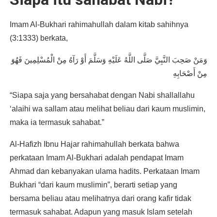
Imam Al-Bukhari rahimahullah dalam kitab sahihnya
(3:1333) berkata,
وَمَنْ صَحِبَ النَّبِيَّ صَلَّى اللَّهُ عَلَيْهِ وَسَلَّمَ أَوْ رَآهُ مِنْ الْمُسْلِمِينَ فَهُوَ
مِنْ أَصْحَابِهِ
“Siapa saja yang bersahabat dengan Nabi shallallahu
‘alaihi wa sallam atau melihat beliau dari kaum muslimin,
maka ia termasuk sahabat.”
Al-Hafizh Ibnu Hajar rahimahullah berkata bahwa
perkataan Imam Al-Bukhari adalah pendapat Imam
Ahmad dan kebanyakan ulama hadits. Perkataan Imam
Bukhari “dari kaum muslimin”, berarti setiap yang
bersama beliau atau melihatnya dari orang kafir tidak
termasuk sahabat. Adapun yang masuk Islam setelah