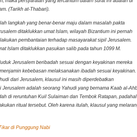
 maka persyaratan yang tercantum dalam surat ini adalah di
m. (Tarikh at-Thabari).
alah langkah yang benar-benar maju dalam masalah pakta
usalem ditaklukkan umat Islam, wilayah Bizantium ini pernah
elakukan pembantaian terhadap masayarakat sipil Jerusalem.
mat Islam ditaklukkan pasukan salib pada tahun 1099 M.
uduk Jerusalem beribadah sesuai dengan keyakinan mereka
l menjamin kebebasan melaksanakan ibadah sesuai keyakinan.
udi dari Jerusalem, klausul ini masih diperdebatkan
i Jerusalem adalah seorang Yahudi yang bernama Kaab al-Ahb
dah di reruntuhan Kuil Sulaiman dan Tembok Ratapan, padahal
kan ritual tersebut. Oleh karena itulah, klausul yang melara
Tikar di Punggung Nabi