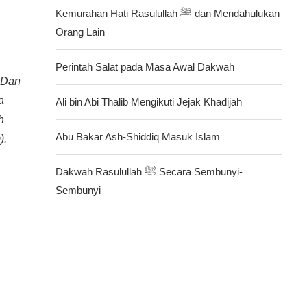
Kemurahan Hati Rasulullah ﷺ dan Mendahulukan
Orang Lain
Perintah Salat pada Masa Awal Dakwah
 Dan
a
Ali bin Abi Thalib Mengikuti Jejak Khadijah
h
Abu Bakar Ash-Shiddiq Masuk Islam
).
Dakwah Rasulullah ﷺ Secara Sembunyi-
Sembunyi