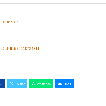
8yYERJBNTB
.php?id=61572918724311
ok
Twitter
Whatsapp
Email