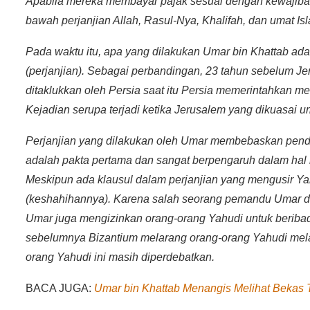
Apabila mereka membayar pajak sesuai dengan kewajiban,
bawah perjanjian Allah, Rasul-Nya, Khalifah, dan umat Isla
Pada waktu itu, apa yang dilakukan Umar bin Khattab ad
(perjanjian). Sebagai perbandingan, 23 tahun sebelum Jer
ditaklukkan oleh Persia saat itu Persia memerintahkan m
Kejadian serupa terjadi ketika Jerusalem yang dikuasai u
Perjanjian yang dilakukan oleh Umar membebaskan pend
adalah pakta pertama dan sangat berpengaruh dalam ha
Meskipun ada klausul dalam perjanjian yang mengusir Yah
(keshahihannya). Karena salah seorang pemandu Umar d
Umar juga mengizinkan orang-orang Yahudi untuk beriba
sebelumnya Bizantium melarang orang-orang Yahudi melaku
orang Yahudi ini masih diperdebatkan.
BACA JUGA:
Umar bin Khattab Menangis Melihat Bekas 