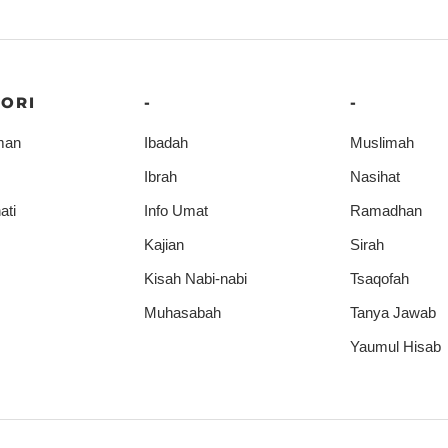
ORI
-
-
man
Ibadah
Muslimah
Ibrah
Nasihat
ati
Info Umat
Ramadhan
Kajian
Sirah
Kisah Nabi-nabi
Tsaqofah
Muhasabah
Tanya Jawab
Yaumul Hisab