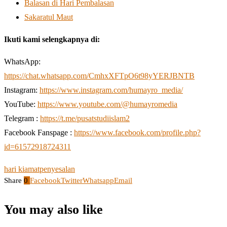
Balasan di Hari Pembalasan
Sakaratul Maut
Ikuti kami selengkapnya di:
WhatsApp:
https://chat.whatsapp.com/CmhxXFTpO6t98yYERJBNTB
Instagram:
https://www.instagram.com/humayro_media/
YouTube:
https://www.youtube.com/@humayromedia
Telegram :
https://t.me/pusatstudiislam2
Facebook Fanspage :
https://www.facebook.com/profile.php?
id=61572918724311
hari kiamat
penyesalan
Share
0
Facebook
Twitter
Whatsapp
Email
You may also like