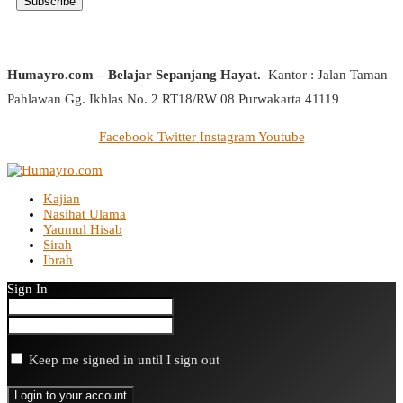
Humayro.com – Belajar Sepanjang Hayat.
Kantor : Jalan Taman
Pahlawan Gg. Ikhlas No. 2 RT18/RW 08 Purwakarta 41119
Facebook
Twitter
Instagram
Youtube
Kajian
Nasihat Ulama
Yaumul Hisab
Sirah
Ibrah
Sign In
Keep me signed in until I sign out