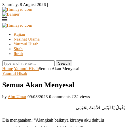
Saturday, 8 August 2026 |
Kajian
Nasihat Ulama
Yaumul Hisab
Sirah
Ibrah
Search
Home
Yaumul Hisab
Semua Akan Menyesal
Yaumul Hisab
Semua Akan Menyesal
by
Abu Umar
09/08/2023
0 comments
122
views
يَقُولُ يَا لَيْتَنِي قَدَّمْتُ لِحَيَاتِي
Dia mengatakan: “Alangkah baiknya kiranya aku dahulu