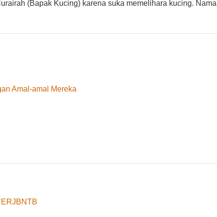
 Hurairah (Bapak Kucing) karena suka memelihara kucing. Nama
gan Amal-amal Mereka
8yYERJBNTB