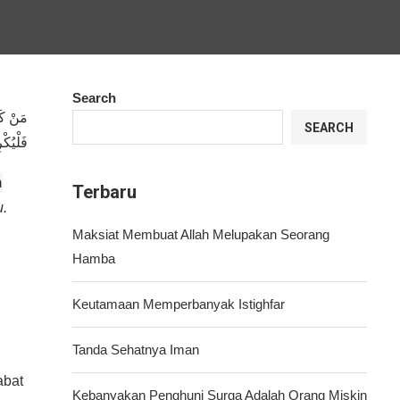
Search
مَنْ كَ
SEARCH
فَلْيُكْ
a
Terbaru
u.
Maksiat Membuat Allah Melupakan Seorang
Hamba
Keutamaan Memperbanyak Istighfar
Tanda Sehatnya Iman
abat
Kebanyakan Penghuni Surga Adalah Orang Miskin