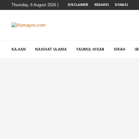
Thursday, 6 August 2026 |
DISCLAIMER
REDAKSI
DONASI
KAJIAN
NASIHAT ULAMA
YAUMUL HISAB
SIRAH
I