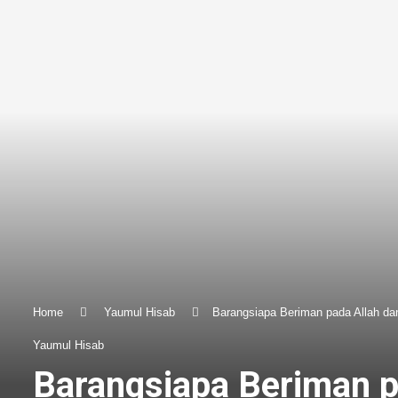
Home
Yaumul Hisab
Barangsiapa Beriman pada Allah dan
Yaumul Hisab
Barangsiapa Beriman p