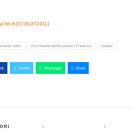
.php?id=61572918724311
LIAKAN TAMU
KEUTAMAAN MEMULIAKAN TETANGGA
KIAMAT
ok
Twitter
Whatsapp
Email
ORI
-
-