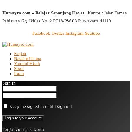
Humayro.com – Belajar Sepanjang Hayat.
Kantor : Jalan Taman
Pahlawan Gg. Ikhlas No. 2 RT18/RW 08 Purwakarta 41119
Facebook
Twitter
Instagram
Youtube
Kajian
Nasihat Ulama
Yaumul Hisab
Sirah
Ibrah
Sign In
Keep me signed in until I sign out
Forgot your password?