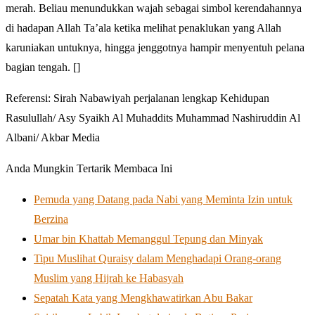
merah. Beliau menundukkan wajah sebagai simbol kerendahannya
di hadapan Allah Ta’ala ketika melihat penaklukan yang Allah
karuniakan untuknya, hingga jenggotnya hampir menyentuh pelana
bagian tengah. []
Referensi: Sirah Nabawiyah perjalanan lengkap Kehidupan
Rasulullah/ Asy Syaikh Al Muhaddits Muhammad Nashiruddin Al
Albani/ Akbar Media
Anda Mungkin Tertarik Membaca Ini
Pemuda yang Datang pada Nabi yang Meminta Izin untuk
Berzina
Umar bin Khattab Memanggul Tepung dan Minyak
Tipu Muslihat Quraisy dalam Menghadapi Orang-orang
Muslim yang Hijrah ke Habasyah
Sepatah Kata yang Mengkhawatirkan Abu Bakar