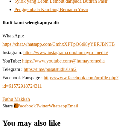
Syirik yang Lebih Lembut daripada Butiran Pasir
Penggembala Kambing Bernama Yasar
Ikuti kami selengkapnya di:
WhatsApp:
https://chat.whatsapp.com/CmhxXFTpO6t98yYERJBNTB
Instagram:
https://www.instagram.com/humayro_media/
YouTube:
https://www.youtube.com/@humayromedia
Telegram :
https://t.me/pusatstudiislam2
Facebook Fanspage :
https://www.facebook.com/profile.php?
id=61572918724311
Fathu Makkah
Share
0
Facebook
Twitter
Whatsapp
Email
You may also like