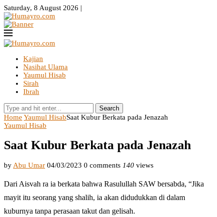
Saturday, 8 August 2026 |
Kajian
Nasihat Ulama
Yaumul Hisab
Sirah
Ibrah
Search
Home
Yaumul Hisab
Saat Kubur Berkata pada Jenazah
Yaumul Hisab
Saat Kubur Berkata pada Jenazah
by
Abu Umar
04/03/2023
0 comments
140
views
Dari Aisvah ra ia berkata bahwa Rasulullah SAW bersabda, “Jika
mayit itu seorang yang shalih, ia akan didudukkan di dalam
kuburnya tanpa perasaan takut dan gelisah.