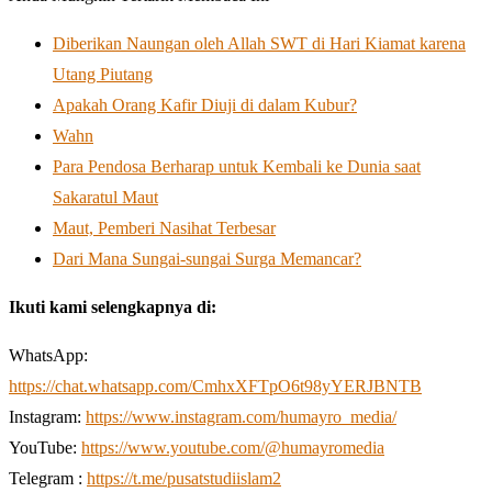
Diberikan Naungan oleh Allah SWT di Hari Kiamat karena
Utang Piutang
Apakah Orang Kafir Diuji di dalam Kubur?
Wahn
Para Pendosa Berharap untuk Kembali ke Dunia saat
Sakaratul Maut
Maut, Pemberi Nasihat Terbesar
Dari Mana Sungai-sungai Surga Memancar?
Ikuti kami selengkapnya di:
WhatsApp:
https://chat.whatsapp.com/CmhxXFTpO6t98yYERJBNTB
Instagram:
https://www.instagram.com/humayro_media/
YouTube:
https://www.youtube.com/@humayromedia
Telegram :
https://t.me/pusatstudiislam2