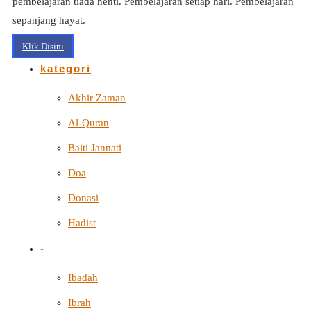
pembelajaran tiada henti. Pembelajaran setiap hari. Pembelajaran
sepanjang hayat.
Klik Disini
kategori
Akhir Zaman
Al-Quran
Baiti Jannati
Doa
Donasi
Hadist
-
Ibadah
Ibrah