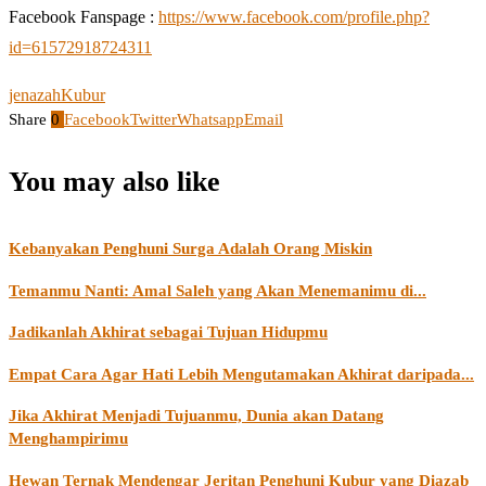
Facebook Fanspage :
https://www.facebook.com/profile.php?
id=61572918724311
jenazah
Kubur
Share
0
Facebook
Twitter
Whatsapp
Email
You may also like
Kebanyakan Penghuni Surga Adalah Orang Miskin
Temanmu Nanti: Amal Saleh yang Akan Menemanimu di...
Jadikanlah Akhirat sebagai Tujuan Hidupmu
Empat Cara Agar Hati Lebih Mengutamakan Akhirat daripada...
Jika Akhirat Menjadi Tujuanmu, Dunia akan Datang
Menghampirimu
Hewan Ternak Mendengar Jeritan Penghuni Kubur yang Diazab