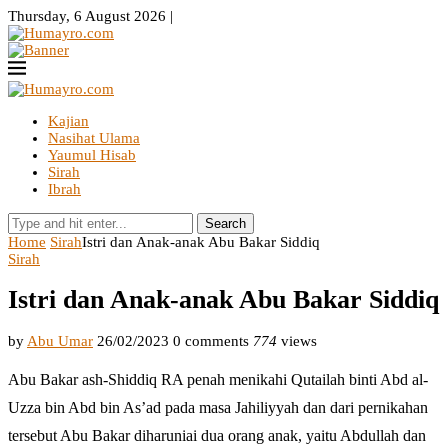
Thursday, 6 August 2026 |
Kajian
Nasihat Ulama
Yaumul Hisab
Sirah
Ibrah
Search
Home
Sirah
Istri dan Anak-anak Abu Bakar Siddiq
Sirah
Istri dan Anak-anak Abu Bakar Siddiq
by
Abu Umar
26/02/2023
0 comments
774
views
Abu Bakar ash-Shiddiq RA penah menikahi Qutailah binti Abd al-
Uzza bin Abd bin As’ad pada masa Jahiliyyah dan dari pernikahan
tersebut Abu Bakar diharuniai dua orang anak, yaitu Abdullah dan