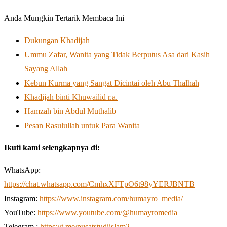
Anda Mungkin Tertarik Membaca Ini
Dukungan Khadijah
Ummu Zafar, Wanita yang Tidak Berputus Asa dari Kasih
Sayang Allah
Kebun Kurma yang Sangat Dicintai oleh Abu Thalhah
Khadijah binti Khuwailid r.a.
Hamzah bin Abdul Muthalib
Pesan Rasulullah untuk Para Wanita
Ikuti kami selengkapnya di:
WhatsApp:
https://chat.whatsapp.com/CmhxXFTpO6t98yYERJBNTB
Instagram:
https://www.instagram.com/humayro_media/
YouTube:
https://www.youtube.com/@humayromedia
Telegram :
https://t.me/pusatstudiislam2