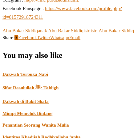
Facebook Fanspage :
https://www.facebook.com/profile.php?
id=61572918724311
Abu Bakar Siddiq
anak Abu Bakar Siddiq
istri
istri Abu Bakar Siddiq
Share
0
Facebook
Twitter
Whatsapp
Email
You may also like
Dakwah Terbuka Nabi
Sifat Rasulullah ﷺ: Tabligh
Dakwah di Bukit Shafa
Mimpi Memeluk Bintang
Penantian Seorang Wanita Mulia
Identitas Khadijah Radhiyallahu ‘anha