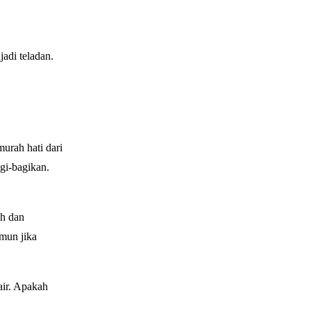
adi teladan.
urah hati dari
gi-bagikan.
ah dan
mun jika
air. Apakah