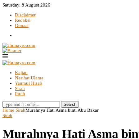
Saturday, 8 August 2026 |
Disclaimer
Redaksi
Donasi
Kajian
Nasihat Ulama
Yaumul Hisab
Sirah
Ibrah
Search
Home
Sirah
Murahnya Hati Asma binti Abu Bakar
Sirah
Murahnya Hati Asma bin