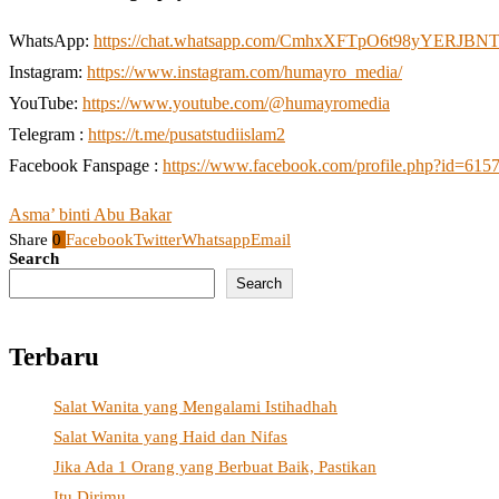
WhatsApp:
https://chat.whatsapp.com/CmhxXFTpO6t98yYERJBN
Instagram:
https://www.instagram.com/humayro_media/
YouTube:
https://www.youtube.com/@humayromedia
Telegram :
https://t.me/pusatstudiislam2
Facebook Fanspage :
https://www.facebook.com/profile.php?id=61
Asma’ binti Abu Bakar
Share
0
Facebook
Twitter
Whatsapp
Email
Search
Search
Terbaru
Salat Wanita yang Mengalami Istihadhah
Salat Wanita yang Haid dan Nifas
Jika Ada 1 Orang yang Berbuat Baik, Pastikan
Itu Dirimu