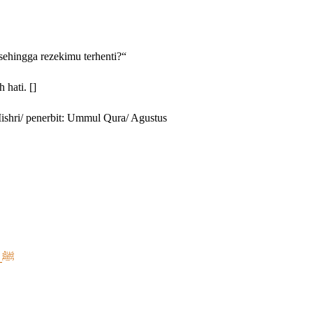
ehingga rezekimu terhenti?“
hati. []
ishri/ penerbit: Ummul Qura/ Agustus
Mengapa Abu Bakar Diberi Gelar “As-Siddiq” oleh Rasulullah ﷺ