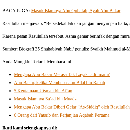
BACA JUGA:
Masuk Islamnya Abu Quhafah, Ayah Abu Bakar
Rasulullah menjawab, “Bersedekahlah dan jangan menyimpan harta, s
Karena pesan Rasulullah tersebut, Asma gemar berinfak dengan murah 
Sumber: Biografi 35 Shahabiyah Nabi/ penulis: Syaikh Mahmud al-M
Anda Mungkin Tertarik Membaca Ini
Mengapa Abu Bakar Merasa Tak Layak Jadi Imam?
Abu Bakar, ketika Membebaskan Bilal bin Rabah
5 Keutamaan Utsman bin Affan
Masuk Islamnya Sa’ad bin Muadz
6 Orang dari Yatsrib dan Perjanjian Aqabah Pertama
Ikuti kami selengkapnya di: