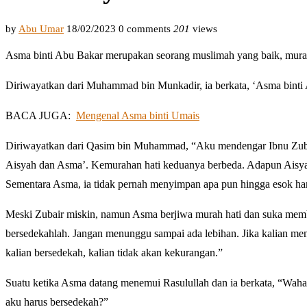
by
Abu Umar
18/02/2023
0 comments
201
views
Asma binti Abu Bakar merupakan seorang muslimah yang baik, mura
Diriwayatkan dari Muhammad bin Munkadir, ia berkata, ‘Asma binti 
BACA JUGA:
Mengenal Asma binti Umais
Diriwayatkan dari Qasim bin Muhammad, “Aku mendengar Ibnu Zubair 
Aisyah dan Asma’. Kemurahan hati keduanya berbeda. Adapun Aisyah
Sementara Asma, ia tidak pernah menyimpan apa pun hingga esok har
Meski Zubair miskin, namun Asma berjiwa murah hati dan suka member
bersedekahlah. Jangan menunggu sampai ada lebihan. Jika kalian me
kalian bersedekah, kalian tidak akan kekurangan.”
Suatu ketika Asma datang menemui Rasulullah dan ia berkata, “Waha
aku harus bersedekah?”