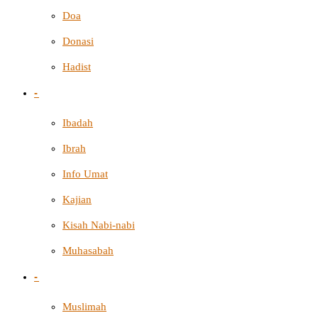
Doa
Donasi
Hadist
-
Ibadah
Ibrah
Info Umat
Kajian
Kisah Nabi-nabi
Muhasabah
-
Muslimah