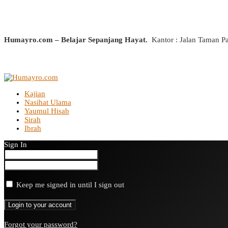
Humayro.com – Belajar Sepanjang Hayat.
Kantor : Jalan Taman P
Kajian
Nasihat Ulama
Yaumul Hisab
Sirah
Ibrah
Sign In
Keep me signed in until I sign out
Forgot your password?