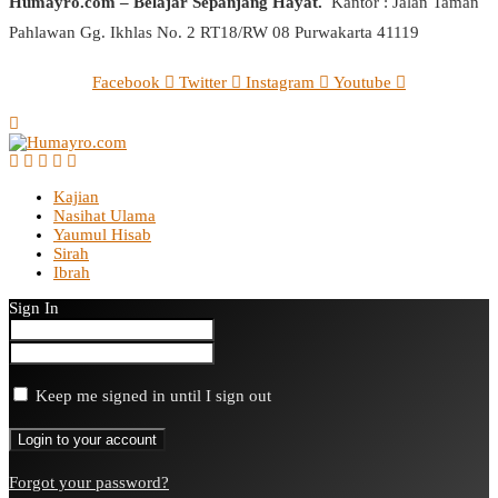
Humayro.com – Belajar Sepanjang Hayat.
Kantor : Jalan Taman
Pahlawan Gg. Ikhlas No. 2 RT18/RW 08 Purwakarta 41119
Facebook
Twitter
Instagram
Youtube
Kajian
Nasihat Ulama
Yaumul Hisab
Sirah
Ibrah
Sign In
Keep me signed in until I sign out
Forgot your password?