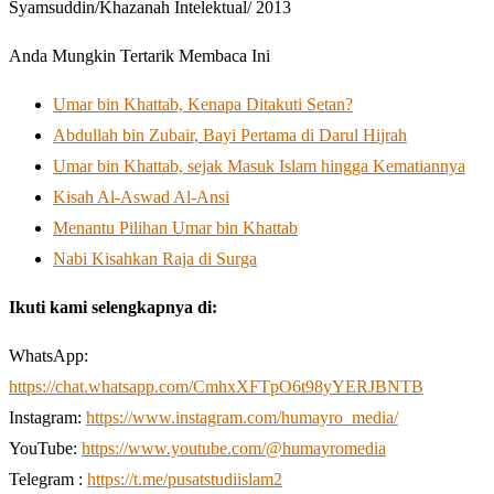
Syamsuddin/Khazanah Intelektual/ 2013
Anda Mungkin Tertarik Membaca Ini
Umar bin Khattab, Kenapa Ditakuti Setan?
Abdullah bin Zubair, Bayi Pertama di Darul Hijrah
Umar bin Khattab, sejak Masuk Islam hingga Kematiannya
Kisah Al-Aswad Al-Ansi
Menantu Pilihan Umar bin Khattab
Nabi Kisahkan Raja di Surga
Ikuti kami selengkapnya di:
WhatsApp:
https://chat.whatsapp.com/CmhxXFTpO6t98yYERJBNTB
Instagram:
https://www.instagram.com/humayro_media/
YouTube:
https://www.youtube.com/@humayromedia
Telegram :
https://t.me/pusatstudiislam2