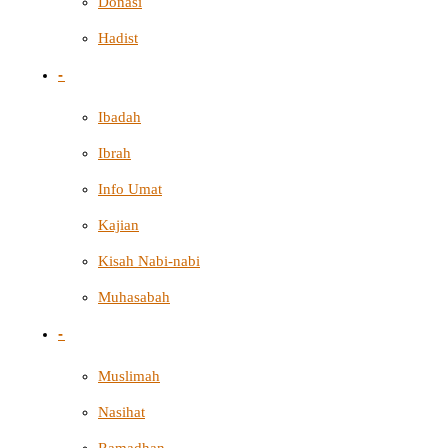
Donasi
Hadist
-
Ibadah
Ibrah
Info Umat
Kajian
Kisah Nabi-nabi
Muhasabah
-
Muslimah
Nasihat
Ramadhan