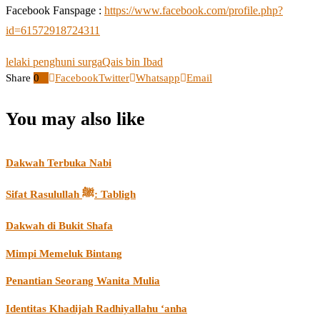
Facebook Fanspage :
https://www.facebook.com/profile.php?
id=61572918724311
lelaki penghuni surga
Qais bin Ibad
Share
0
Facebook
Twitter
Whatsapp
Email
You may also like
Dakwah Terbuka Nabi
Sifat Rasulullah ﷺ: Tabligh
Dakwah di Bukit Shafa
Mimpi Memeluk Bintang
Penantian Seorang Wanita Mulia
Identitas Khadijah Radhiyallahu ‘anha