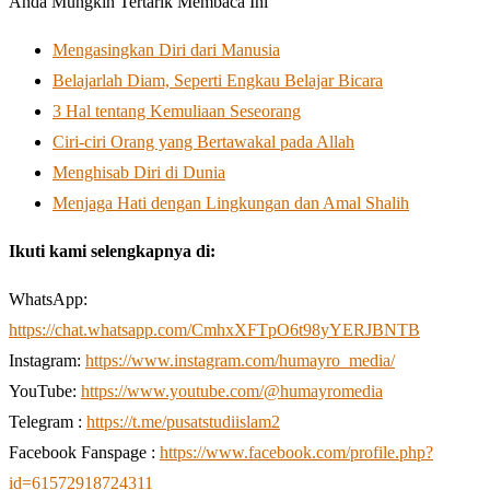
Anda Mungkin Tertarik Membaca Ini
Mengasingkan Diri dari Manusia
Belajarlah Diam, Seperti Engkau Belajar Bicara
3 Hal tentang Kemuliaan Seseorang
Ciri-ciri Orang yang Bertawakal pada Allah
Menghisab Diri di Dunia
Menjaga Hati dengan Lingkungan dan Amal Shalih
Ikuti kami selengkapnya di:
WhatsApp:
https://chat.whatsapp.com/CmhxXFTpO6t98yYERJBNTB
Instagram:
https://www.instagram.com/humayro_media/
YouTube:
https://www.youtube.com/@humayromedia
Telegram :
https://t.me/pusatstudiislam2
Facebook Fanspage :
https://www.facebook.com/profile.php?
id=61572918724311