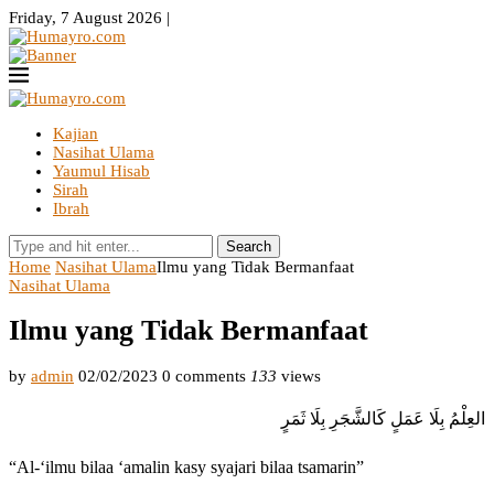
Friday, 7 August 2026 |
Kajian
Nasihat Ulama
Yaumul Hisab
Sirah
Ibrah
Search
Home
Nasihat Ulama
Ilmu yang Tidak Bermanfaat
Nasihat Ulama
Ilmu yang Tidak Bermanfaat
by
admin
02/02/2023
0 comments
133
views
العِلْمُ بِلَا عَمَلٍ كَالشَّجَرِ بِلَا ثَمَرٍ
“Al-‘ilmu bilaa ‘amalin kasy syajari bilaa tsamarin”