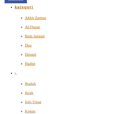
kategori
Akhir Zaman
Al-Quran
Baiti Jannati
Doa
Donasi
Hadist
-
Ibadah
Ibrah
Info Umat
Kajian