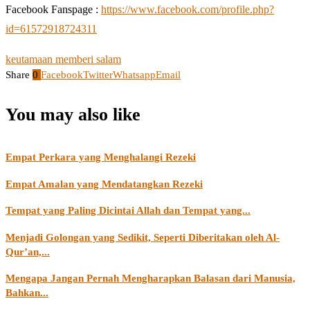
Facebook Fanspage :
https://www.facebook.com/profile.php?
id=61572918724311
keutamaan memberi salam
Share
0
Facebook
Twitter
Whatsapp
Email
You may also like
Empat Perkara yang Menghalangi Rezeki
Empat Amalan yang Mendatangkan Rezeki
Tempat yang Paling Dicintai Allah dan Tempat yang...
Menjadi Golongan yang Sedikit, Seperti Diberitakan oleh Al-
Qur’an,...
Mengapa Jangan Pernah Mengharapkan Balasan dari Manusia,
Bahkan...