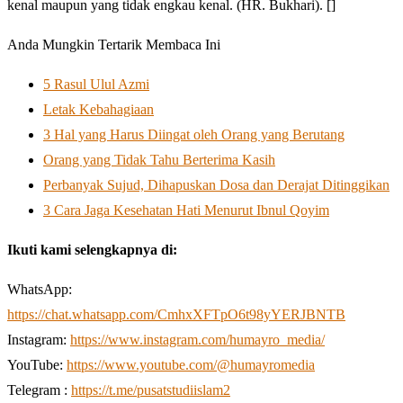
kenal maupun yang tidak engkau kenal. (HR. Bukhari). []
Anda Mungkin Tertarik Membaca Ini
5 Rasul Ulul Azmi
Letak Kebahagiaan
3 Hal yang Harus Diingat oleh Orang yang Berutang
Orang yang Tidak Tahu Berterima Kasih
Perbanyak Sujud, Dihapuskan Dosa dan Derajat Ditinggikan
3 Cara Jaga Kesehatan Hati Menurut Ibnul Qoyim
Ikuti kami selengkapnya di:
WhatsApp:
https://chat.whatsapp.com/CmhxXFTpO6t98yYERJBNTB
Instagram:
https://www.instagram.com/humayro_media/
YouTube:
https://www.youtube.com/@humayromedia
Telegram :
https://t.me/pusatstudiislam2