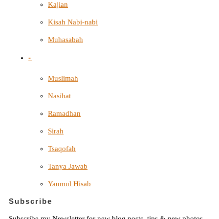
Kajian
Kisah Nabi-nabi
Muhasabah
-
Muslimah
Nasihat
Ramadhan
Sirah
Tsaqofah
Tanya Jawab
Yaumul Hisab
Subscribe
Subscribe my Newsletter for new blog posts, tips & new photos.