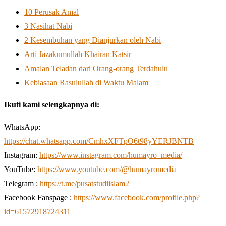
10 Perusak Amal
3 Nasihat Nabi
2 Kesembuhan yang Dianjurkan oleh Nabi
Arti Jazakumullah Khairan Katsir
Amalan Teladan dari Orang-orang Terdahulu
Kebiasaan Rasulullah di Waktu Malam
Ikuti kami selengkapnya di:
WhatsApp:
https://chat.whatsapp.com/CmhxXFTpO6t98yYERJBNTB
Instagram:
https://www.instagram.com/humayro_media/
YouTube:
https://www.youtube.com/@humayromedia
Telegram :
https://t.me/pusatstudiislam2
Facebook Fanspage :
https://www.facebook.com/profile.php?
id=61572918724311