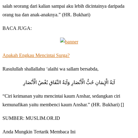
salah seorang dari kalian sampai aku lebih dicintainya daripada
orang tua dan anak-anaknya.” (HR. Bukhari)
BACA JUGA:
Apakah Engkau Mencintai Surga?
Rasulullah shallallahu ‘alaihi wa sallam bersabda,
آيَةُ الْإِيمَانِ حُبُّ الْأَنْصَارِ وَآيَةُ النِّفَاقِ بُغْضُ الْأَنْصَارِ
“Ciri keimanan yaitu mencintai kaum Anshar, sedangkan ciri
kemunafikan yaitu membenci kaum Anshar.” (HR. Bukhari) []
SUMBER: MUSLIM.OR.ID
Anda Mungkin Tertarik Membaca Ini