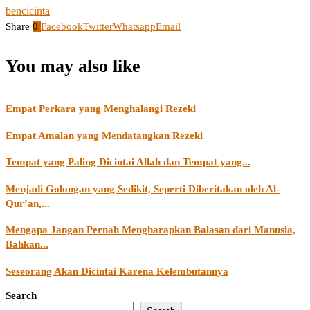
benci
cinta
Share
0
Facebook
Twitter
Whatsapp
Email
You may also like
Empat Perkara yang Menghalangi Rezeki
Empat Amalan yang Mendatangkan Rezeki
Tempat yang Paling Dicintai Allah dan Tempat yang...
Menjadi Golongan yang Sedikit, Seperti Diberitakan oleh Al-
Qur’an,...
Mengapa Jangan Pernah Mengharapkan Balasan dari Manusia,
Bahkan...
Seseorang Akan Dicintai Karena Kelembutannya
Search