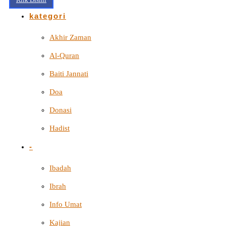
kategori
Akhir Zaman
Al-Quran
Baiti Jannati
Doa
Donasi
Hadist
-
Ibadah
Ibrah
Info Umat
Kajian