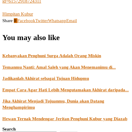
id=61572918724311
Himpitan Kubur
Share
0
Facebook
Twitter
Whatsapp
Email
You may also like
Kebanyakan Penghuni Surga Adalah Orang Miskin
Temanmu Nanti: Amal Saleh yang Akan Menemanimu di...
Jadikanlah Akhirat sebagai Tujuan Hidupmu
Empat Cara Agar Hati Lebih Mengutamakan Akhirat daripada...
Jika Akhirat Menjadi Tujuanmu, Dunia akan Datang
Menghampirimu
Hewan Ternak Mendengar Jeritan Penghuni Kubur yang Diazab
Search