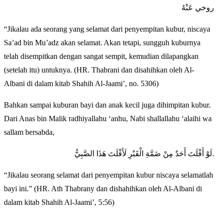
روخي عَنْهُ
“Jikalau ada seorang yang selamat dari penyempitan kubur, niscaya
Sa’ad bin Mu’adz akan selamat. Akan tetapi, sungguh kuburnya
telah disempitkan dengan sangat sempit, kemudian dilapangkan
(setelah itu) untuknya. (HR. Thabrani dan disahihkan oleh Al-
Albani di dalam kitab Shahih Al-Jaami’, no. 5306)
Bahkan sampai kuburan bayi dan anak kecil juga dihimpitan kubur.
Dari Anas bin Malik radhiyallahu ‘anhu, Nabi shallallahu ‘alaihi wa
sallam bersabda,
لَوْ أَفْلَتَ أَحَدٌ مِنْ ضَمَّةِ الْقَبْرِ لَأَفْلَتَ هَذَا الصَّبِيُّ.
“Jikalau seorang selamat dari penyempitan kubur niscaya selamatlah
bayi ini.” (HR. Ath Thabrany dan dishahihkan oleh Al-Albani di
dalam kitab Shahih Al-Jaami’, 5:56)