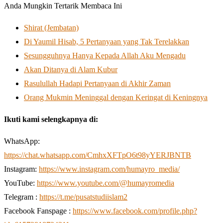
Anda Mungkin Tertarik Membaca Ini
Shirat (Jembatan)
Di Yaumil Hisab, 5 Pertanyaan yang Tak Terelakkan
Sesungguhnya Hanya Kepada Allah Aku Mengadu
Akan Ditanya di Alam Kubur
Rasulullah Hadapi Pertanyaan di Akhir Zaman
Orang Mukmin Meninggal dengan Keringat di Keningnya
Ikuti kami selengkapnya di:
WhatsApp:
https://chat.whatsapp.com/CmhxXFTpO6t98yYERJBNTB
Instagram:
https://www.instagram.com/humayro_media/
YouTube:
https://www.youtube.com/@humayromedia
Telegram :
https://t.me/pusatstudiislam2
Facebook Fanspage :
https://www.facebook.com/profile.php?