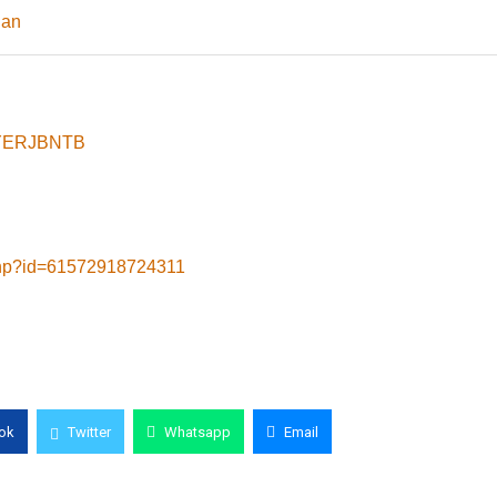
ian
8yYERJBNTB
.php?id=61572918724311
ok
Twitter
Whatsapp
Email