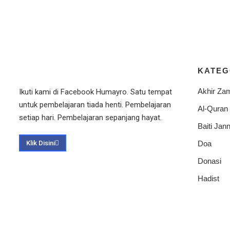
KATEG
Akhir Za
Ikuti kami di Facebook Humayro. Satu tempat
untuk pembelajaran tiada henti. Pembelajaran
Al-Quran
setiap hari. Pembelajaran sepanjang hayat.
Baiti Jann
Klik Disini
Doa
Donasi
Hadist