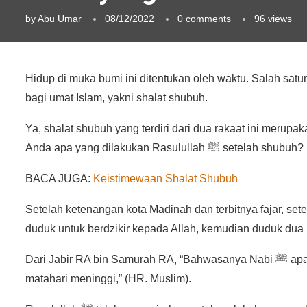
by
Abu Umar
08/12/2022
0 comments
96
views
Hidup di muka bumi ini ditentukan oleh waktu. Salah sat
bagi umat Islam, yakni shalat shubuh.
Ya, shalat shubuh yang terdiri dari dua rakaat ini merupa
Anda apa yang dilakukan Rasulullah ﷺ setelah shubuh?
BACA JUGA:
Keistimewaan Shalat Shubuh
Setelah ketenangan kota Madinah dan terbitnya fajar, sete
duduk untuk berdzikir kepada Allah, kemudian duduk dua 
Dari Jabir RA bin Samurah RA, “Bahwasanya Nabi ﷺ apabila selesai shalat shubuh, duduk di tempat shalatnya hingga
matahari meninggi,” (HR. Muslim).