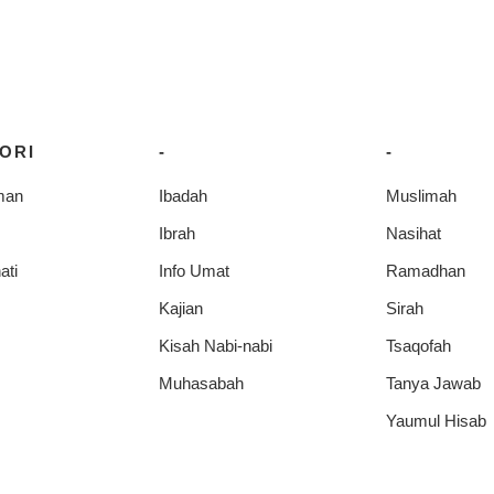
ORI
-
-
man
Ibadah
Muslimah
Ibrah
Nasihat
ati
Info Umat
Ramadhan
Kajian
Sirah
Kisah Nabi-nabi
Tsaqofah
Muhasabah
Tanya Jawab
Yaumul Hisab