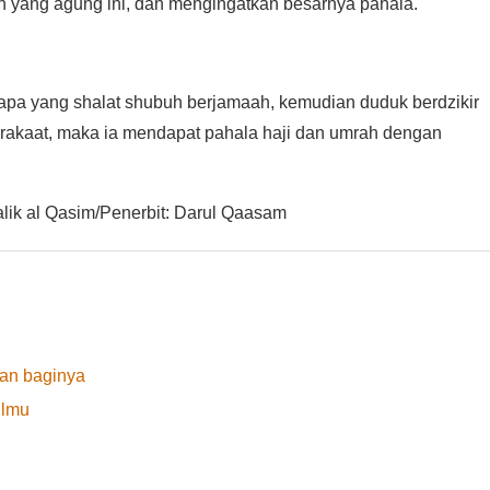
 sunnah yang agung ini, dan mengingatkan besarnya pahala.
a rakaat, maka ia mendapat pahala haji dan umrah dengan
lik al Qasim/Penerbit: Darul Qaasam
an baginya
Ilmu