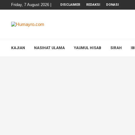
Friday, 7 August 2026 |
DISCLAIMER
REDAKSI
DONASI
KAJIAN
NASIHAT ULAMA
YAUMUL HISAB
SIRAH
I