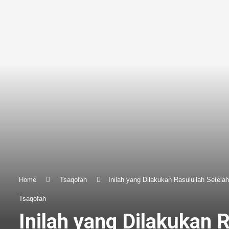
Home
Tsaqofah
Inilah yang Dilakukan Rasulullah Setela
Tsaqofah
Inilah yang Dilakukan 