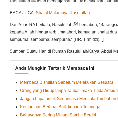
Rasulullah ﷺ telah mengajarkan untuk melakukan
BACA JUGA:
Shalat Malamnya Rasulullah
Dari Anas RA berkata, Rasulullah ﷺ bersabda, “Barangsiapa yang shalat shubuh berjamaah, kemudian duduk berdzikir
kepada Allah hingga terbit matahari, kemudian shalat du
sempurna, sempurna, sempurna,” (HR. Tirmidzi). []
Sumber: Suatu Hari di Rumah Rasulullah/Karya: Abdul Ma
Anda Mungkin Tertarik Membaca Ini
Membaca Bismillah Sebelum Melakukan Sesuatu
Orang yang Hidup tanpa Taubat, maka Tiada Ampun
Jangan Lupa untuk Senantiasa Meminta Tambahan 
Keutamaan Berbuat Baik kepada Tetangga
Bahayanya Sering Minum Sambil Berdiri