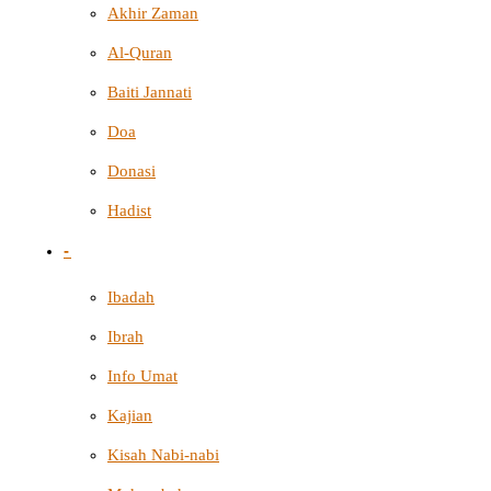
Akhir Zaman
Al-Quran
Baiti Jannati
Doa
Donasi
Hadist
-
Ibadah
Ibrah
Info Umat
Kajian
Kisah Nabi-nabi