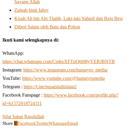
Sayang Allah
Zainab binti Jahsy
Kisah Ali bin Abi Thalib, Laki-laki Yahudi dan Baju Besi
Diberi Salam oleh Batu dan Pohon
Ikuti kami selengkapnya di:
WhatsApp:
https://chat.whatsapp.com/CmhxXFTpO6t98yYERJBNTB
Instagram:
https://www.instagram.com/humayro_media/
YouTube:
https://www.youtube.com/@humayromedia
Telegram :
https://t.me/pusatstudiislam2
Facebook Fanspage :
https://www.facebook.com/profile.php?
id=61572918724311
Sifat Sabar Rasulullah
Share
0
Facebook
Twitter
Whatsapp
Email