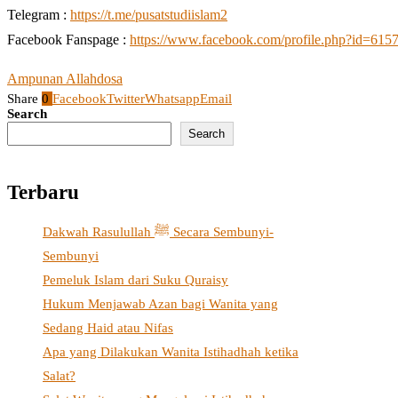
Telegram :
https://t.me/pusatstudiislam2
Facebook Fanspage :
https://www.facebook.com/profile.php?id=61
Ampunan Allah
dosa
Share
0
Facebook
Twitter
Whatsapp
Email
Search
Search
Terbaru
Dakwah Rasulullah ﷺ Secara Sembunyi-
Sembunyi
Pemeluk Islam dari Suku Quraisy
Hukum Menjawab Azan bagi Wanita yang
Sedang Haid atau Nifas
Apa yang Dilakukan Wanita Istihadhah ketika
Salat?