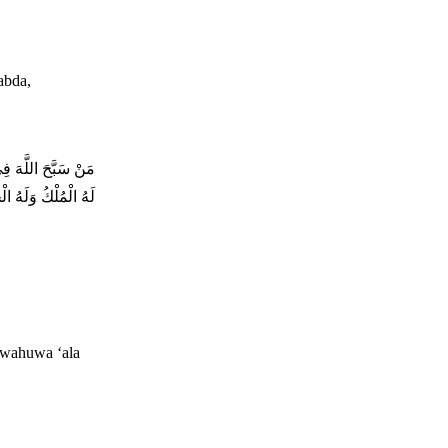
abda,
مَنْ سَبَّحَ اللَّهَ فِي 
لَهُ الْمُلْكُ وَلَهُ ا
 wahuwa ‘ala