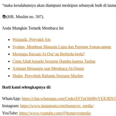
“maka kesalahannya akan diampuni meskipun sebanyak buih di lauta
📚(HR. Muslim no. 597).
Anda Mungkin Tertarik Membaca Ini
Waspada, Penyakit Ain
Syaitan, Membuat Manusia Lupa dan Panjang Angan-angan
Mengapa Bacaan Al-Qur’an Berbeda-beda?
Cinta Allah kepada Seorang Hamba karena Taubat
Anjuran Menangis saat Membaca Al-Quran
Shalat, Penyebab Bahagia Seorang Muslim
Ikuti kami selengkapnya di:
WhatsApp:
https://chat.whatsapp.com/CmhxXFTpO6t98yYERJBN
Instagram:
https://www.instagram.com/humayro_media/
YouTube:
https://www.youtube.com/@humayromedia