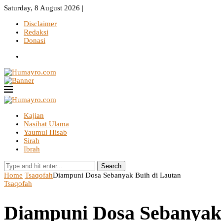
Saturday, 8 August 2026 |
Disclaimer
Redaksi
Donasi
Kajian
Nasihat Ulama
Yaumul Hisab
Sirah
Ibrah
Search
Home
Tsaqofah
Diampuni Dosa Sebanyak Buih di Lautan
Tsaqofah
Diampuni Dosa Sebanyak