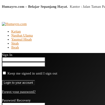
Humayro.com – Belajar Sepanjang Hayat.
Kantor : Jalan Taman P
Kajian
Nasihat Ulama
Yaumul Hisab
Sirah
Ibrah
Sign In
Keep me signed in until I sign out
Forgot your password?
Password Recovery