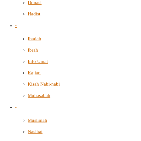
Donasi
Hadist
-
Ibadah
Ibrah
Info Umat
Kajian
Kisah Nabi-nabi
Muhasabah
-
Muslimah
Nasihat