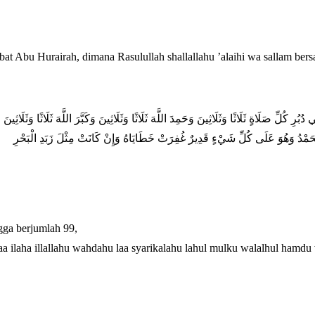
t Abu Hurairah, dimana Rasulullah shallallahu ’alaihi wa sallam bers
دُبُرِ كُلِّ صَلَاةٍ ثَلَاثًا وَثَلَاثِينَ وَحَمِدَ اللَّهَ ثَلَاثًا وَثَلَاثِينَ وَكَبَّرَ اللَّهَ ثَلَاثًا وَثَلَاثِ
لْحَمْدُ وَهُوَ عَلَى كُلِّ شَيْءٍ قَدِيرٌ غُفِرَتْ خَطَايَاهُ وَإِنْ كَانَتْ مِثْلَ زَبَدِ الْبَحْرِ
gga berjumlah 99,
ilaha illallahu wahdahu laa syarikalahu lahul mulku walalhul hamdu