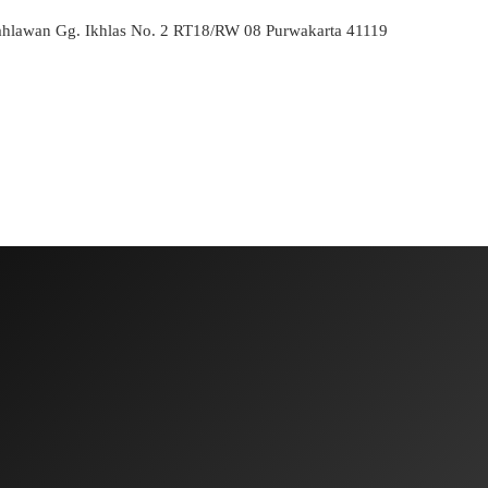
ahlawan Gg. Ikhlas No. 2 RT18/RW 08 Purwakarta 41119