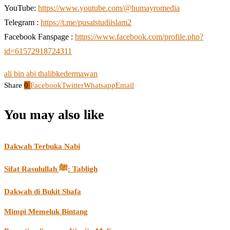
YouTube:
https://www.youtube.com/@humayromedia
Telegram :
https://t.me/pusatstudiislam2
Facebook Fanspage :
https://www.facebook.com/profile.php?
id=61572918724311
ali bin abi thalib
kedermawan
Share
0
Facebook
Twitter
Whatsapp
Email
You may also like
Dakwah Terbuka Nabi
Sifat Rasulullah ﷺ: Tabligh
Dakwah di Bukit Shafa
Mimpi Memeluk Bintang