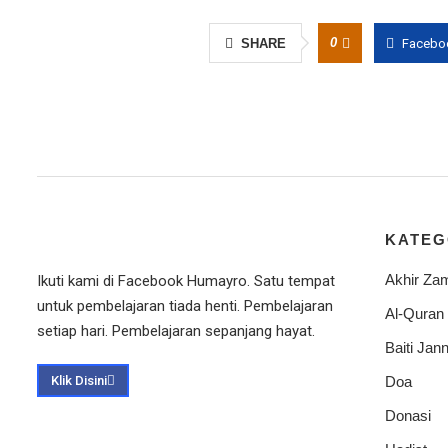
0
SHARE
Facebo
KATEG
Akhir Za
Ikuti kami di Facebook Humayro. Satu tempat
untuk pembelajaran tiada henti. Pembelajaran
Al-Quran
setiap hari. Pembelajaran sepanjang hayat.
Baiti Jann
Klik Disini
Doa
Donasi