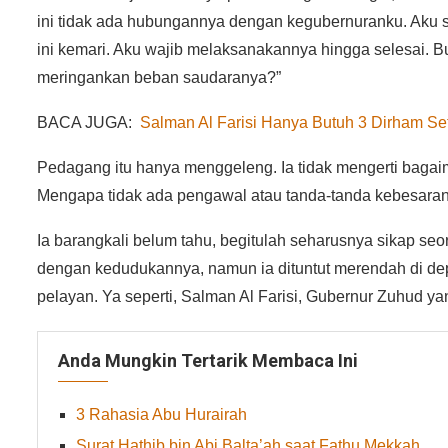
ini tidak ada hubungannya dengan kegubernuranku. Aku
ini kemari. Aku wajib melaksanakannya hingga selesai. 
meringankan beban saudaranya?”
BACA JUGA:
Salman Al Farisi Hanya Butuh 3 Dirham Se
Pedagang itu hanya menggeleng. Ia tidak mengerti bagaim
Mengapa tidak ada pengawal atau tanda-tanda kebesaran
Ia barangkali belum tahu, begitulah seharusnya sikap se
dengan kedudukannya, namun ia dituntut merendah di dep
pelayan. Ya seperti, Salman Al Farisi, Gubernur Zuhud yang
Anda Mungkin Tertarik Membaca Ini
3 Rahasia Abu Hurairah
Surat Hathib bin Abi Balta’ah saat Fathu Mekkah