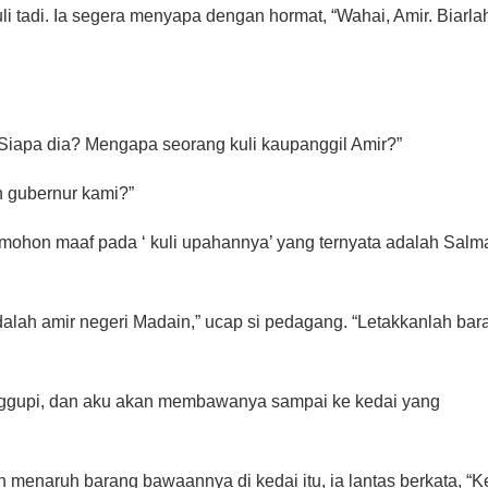
 tadi. Ia segera menyapa dengan hormat, “Wahai, Amir. Biarla
 “Siapa dia? Mengapa seorang kuli kaupanggil Amir?”
h gubernur kami?”
hon maaf pada ‘ kuli upahannya’ yang ternyata adalah Salm
alah amir negeri Madain,” ucap si pedagang. “Letakkanlah bar
anggupi, dan aku akan membawanya sampai ke kedai yang
menaruh barang bawaannya di kedai itu, ia lantas berkata, “K