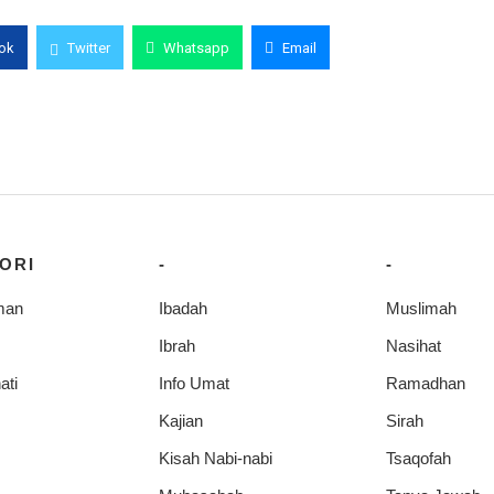
ok
Twitter
Whatsapp
Email
ORI
-
-
man
Ibadah
Muslimah
Ibrah
Nasihat
ati
Info Umat
Ramadhan
Kajian
Sirah
Kisah Nabi-nabi
Tsaqofah