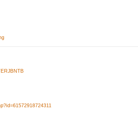
ng
8yYERJBNTB
.php?id=61572918724311