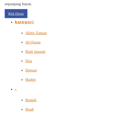
sepanjang hayat.
Klik Disini
kategori
Akhir Zaman
Al-Quran
Baiti Jannati
Doa
Donasi
Hadist
-
Ibadah
Ibrah