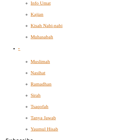
Info Umat
Kajian
Kisah Nabi-nabi
Muhasabah
-
Muslimah
Nasihat
Ramadhan
Sirah
Tsaqofah
Tanya Jawab
Yaumul Hisab