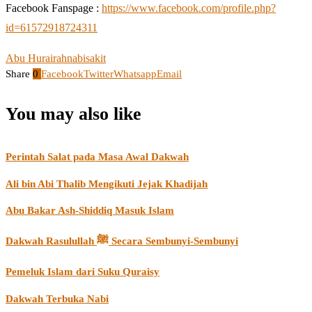
Facebook Fanspage :
https://www.facebook.com/profile.php?
id=61572918724311
Abu Hurairah
nabi
sakit
Share
0
Facebook
Twitter
Whatsapp
Email
You may also like
Perintah Salat pada Masa Awal Dakwah
Ali bin Abi Thalib Mengikuti Jejak Khadijah
Abu Bakar Ash-Shiddiq Masuk Islam
Dakwah Rasulullah ﷺ Secara Sembunyi-Sembunyi
Pemeluk Islam dari Suku Quraisy
Dakwah Terbuka Nabi