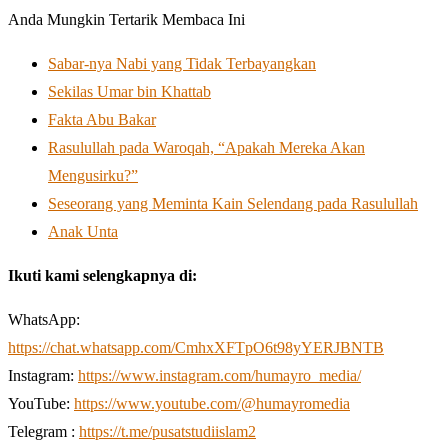
Anda Mungkin Tertarik Membaca Ini
Sabar-nya Nabi yang Tidak Terbayangkan
Sekilas Umar bin Khattab
Fakta Abu Bakar
Rasulullah pada Waroqah, “Apakah Mereka Akan
Mengusirku?”
Seseorang yang Meminta Kain Selendang pada Rasulullah
Anak Unta
Ikuti kami selengkapnya di:
WhatsApp:
https://chat.whatsapp.com/CmhxXFTpO6t98yYERJBNTB
Instagram:
https://www.instagram.com/humayro_media/
YouTube:
https://www.youtube.com/@humayromedia
Telegram :
https://t.me/pusatstudiislam2