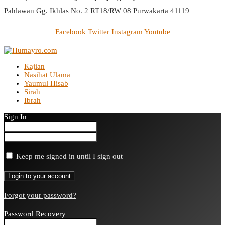
Pahlawan Gg. Ikhlas No. 2 RT18/RW 08 Purwakarta 41119
Facebook
Twitter
Instagram
Youtube
Kajian
Nasihat Ulama
Yaumul Hisab
Sirah
Ibrah
Sign In
Keep me signed in until I sign out
Forgot your password?
Password Recovery