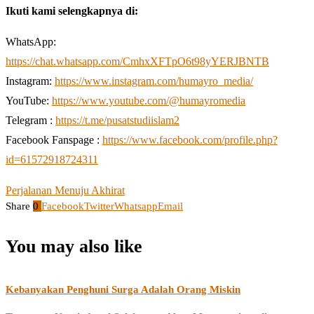
Ikuti kami selengkapnya di:
WhatsApp:
https://chat.whatsapp.com/CmhxXFTpO6t98yYERJBNTB
Instagram:
https://www.instagram.com/humayro_media/
YouTube:
https://www.youtube.com/@humayromedia
Telegram :
https://t.me/pusatstudiislam2
Facebook Fanspage :
https://www.facebook.com/profile.php?
id=61572918724311
Perjalanan Menuju Akhirat
Share
0
Facebook
Twitter
Whatsapp
Email
You may also like
Kebanyakan Penghuni Surga Adalah Orang Miskin