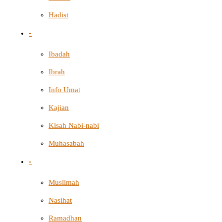
Hadist
-
Ibadah
Ibrah
Info Umat
Kajian
Kisah Nabi-nabi
Muhasabah
-
Muslimah
Nasihat
Ramadhan