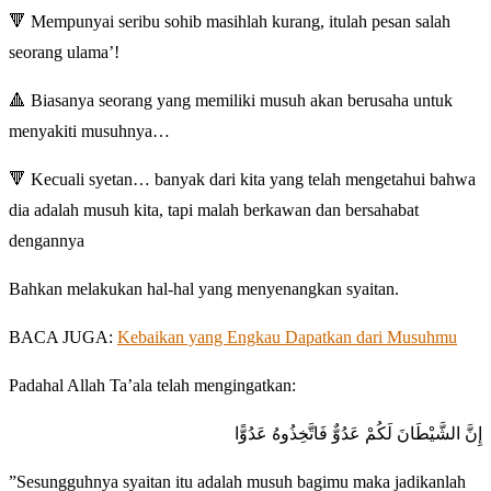
🔻 Mempunyai seribu sohib masihlah kurang, itulah pesan salah
seorang ulama’!
🔺 Biasanya seorang yang memiliki musuh akan berusaha untuk
menyakiti musuhnya…
🔻 Kecuali syetan… banyak dari kita yang telah mengetahui bahwa
dia adalah musuh kita, tapi malah berkawan dan bersahabat
dengannya
Bahkan melakukan hal-hal yang menyenangkan syaitan.
BACA JUGA:
Kebaikan yang Engkau Dapatkan dari Musuhmu
Padahal Allah Ta’ala telah mengingatkan:
إِنَّ الشَّيْطَانَ لَكُمْ عَدُوٌّ فَاتَّخِذُوهُ عَدُوًّا
”Sesungguhnya syaitan itu adalah musuh bagimu maka jadikanlah