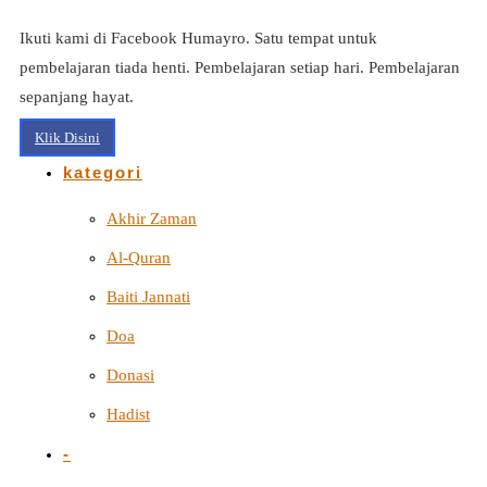
Ikuti kami di Facebook Humayro. Satu tempat untuk
pembelajaran tiada henti. Pembelajaran setiap hari. Pembelajaran
sepanjang hayat.
Klik Disini
kategori
Akhir Zaman
Al-Quran
Baiti Jannati
Doa
Donasi
Hadist
-