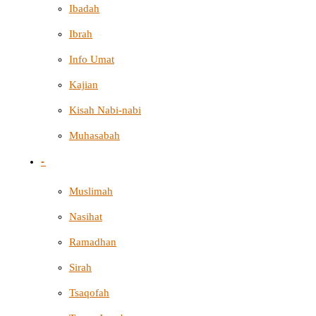
Ibadah
Ibrah
Info Umat
Kajian
Kisah Nabi-nabi
Muhasabah
-
Muslimah
Nasihat
Ramadhan
Sirah
Tsaqofah