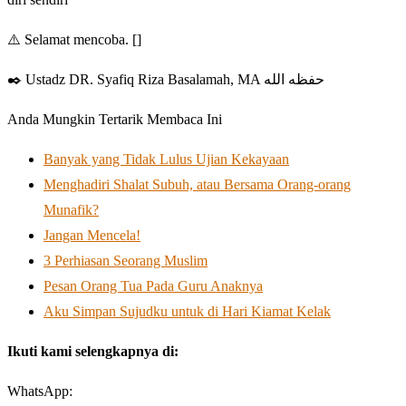
⚠️ Selamat mencoba. []
✒️ Ustadz DR. Syafiq Riza Basalamah, MA حفظه الله
Anda Mungkin Tertarik Membaca Ini
Banyak yang Tidak Lulus Ujian Kekayaan
Menghadiri Shalat Subuh, atau Bersama Orang-orang
Munafik?
Jangan Mencela!
3 Perhiasan Seorang Muslim
Pesan Orang Tua Pada Guru Anaknya
Aku Simpan Sujudku untuk di Hari Kiamat Kelak
Ikuti kami selengkapnya di:
WhatsApp: