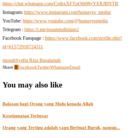
https://chat.whatsapp.com/CmhxXFTpO6t98yYERJBNTB
Instagram:
https://www.instagram.com/humayro_media/
YouTube:
https://www.youtube.com/@humayromedia
Telegram :
https://t.me/pusatstudiislam2
Facebook Fanspage :
https://www.facebook.com/profile.php?
id=61572918724311
musuh
Syafiq Riza Basalamah
Share
0
Facebook
Twitter
Whatsapp
Email
You may also like
Balasan bagi Orang yang Malu kepada Allah
Keselamatan Terbesar
Orang yang Tertipu adalah yagn Berbuat Buruk, namun...