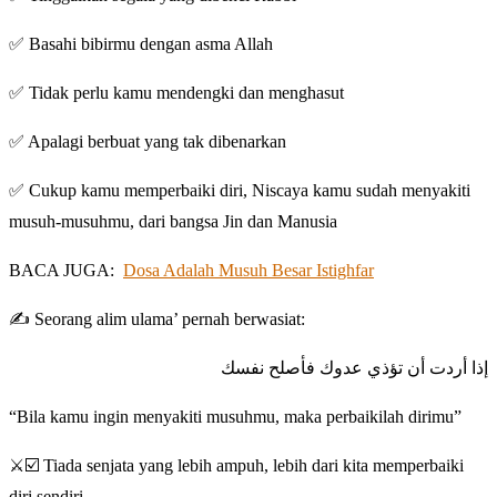
✅ Basahi bibirmu dengan asma Allah
✅ Tidak perlu kamu mendengki dan menghasut
✅ Apalagi berbuat yang tak dibenarkan
✅ Cukup kamu memperbaiki diri, Niscaya kamu sudah menyakiti
musuh-musuhmu, dari bangsa Jin dan Manusia
BACA JUGA:
Dosa Adalah Musuh Besar Istighfar
✍️ Seorang alim ulama’ pernah berwasiat:
إذا أردت أن تؤذي عدوك فأصلح نفسك
“Bila kamu ingin menyakiti musuhmu, maka perbaikilah dirimu”
⚔️☑️ Tiada senjata yang lebih ampuh, lebih dari kita memperbaiki
diri sendiri