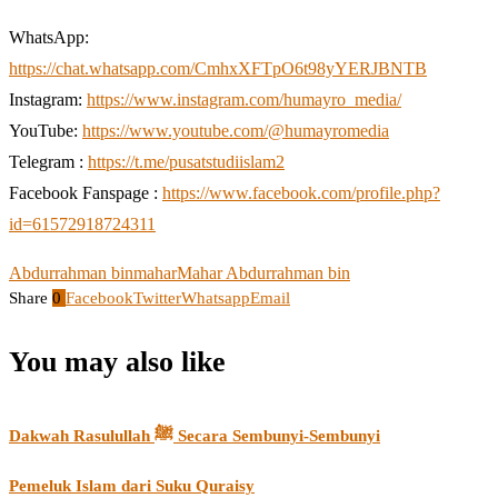
WhatsApp:
https://chat.whatsapp.com/CmhxXFTpO6t98yYERJBNTB
Instagram:
https://www.instagram.com/humayro_media/
YouTube:
https://www.youtube.com/@humayromedia
Telegram :
https://t.me/pusatstudiislam2
Facebook Fanspage :
https://www.facebook.com/profile.php?
id=61572918724311
Abdurrahman bin
mahar
Mahar Abdurrahman bin
Share
0
Facebook
Twitter
Whatsapp
Email
You may also like
Dakwah Rasulullah ﷺ Secara Sembunyi-Sembunyi
Pemeluk Islam dari Suku Quraisy