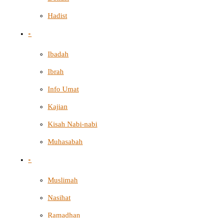
Hadist
-
Ibadah
Ibrah
Info Umat
Kajian
Kisah Nabi-nabi
Muhasabah
-
Muslimah
Nasihat
Ramadhan