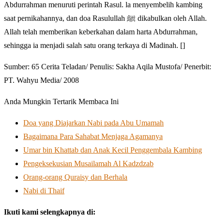
Abdurrahman menuruti perintah Rasul. la menyembelih kambing
saat pernikahannya, dan doa Rasulullah ﷺ dikabulkan oleh Allah.
Allah telah memberikan keberkahan dalam harta Abdurrahman,
sehingga ia menjadi salah satu orang terkaya di Madinah. []
Sumber: 65 Cerita Teladan/ Penulis: Sakha Aqila Mustofa/ Penerbit:
PT. Wahyu Media/ 2008
Anda Mungkin Tertarik Membaca Ini
Doa yang Diajarkan Nabi pada Abu Umamah
Bagaimana Para Sahabat Menjaga Agamanya
Umar bin Khattab dan Anak Kecil Penggembala Kambing
Pengeksekusian Musailamah Al Kadzdzab
Orang-orang Quraisy dan Berhala
Nabi di Thaif
Ikuti kami selengkapnya di: