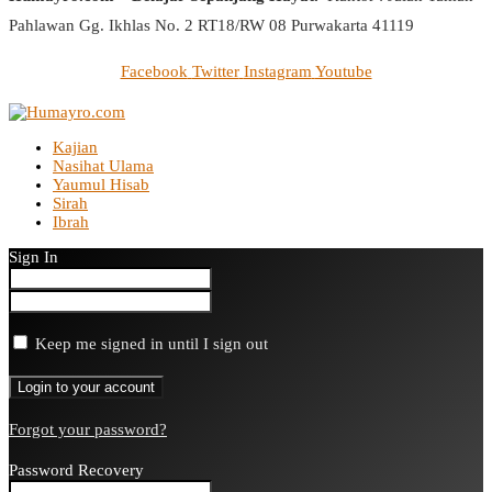
Pahlawan Gg. Ikhlas No. 2 RT18/RW 08 Purwakarta 41119
Facebook
Twitter
Instagram
Youtube
Kajian
Nasihat Ulama
Yaumul Hisab
Sirah
Ibrah
Sign In
Keep me signed in until I sign out
Forgot your password?
Password Recovery