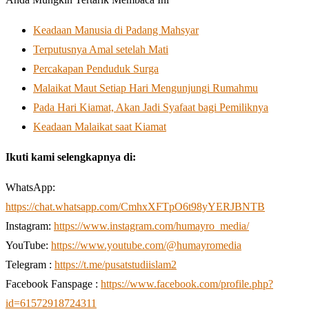
Keadaan Manusia di Padang Mahsyar
Terputusnya Amal setelah Mati
Percakapan Penduduk Surga
Malaikat Maut Setiap Hari Mengunjungi Rumahmu
Pada Hari Kiamat, Akan Jadi Syafaat bagi Pemiliknya
Keadaan Malaikat saat Kiamat
Ikuti kami selengkapnya di:
WhatsApp:
https://chat.whatsapp.com/CmhxXFTpO6t98yYERJBNTB
Instagram:
https://www.instagram.com/humayro_media/
YouTube:
https://www.youtube.com/@humayromedia
Telegram :
https://t.me/pusatstudiislam2
Facebook Fanspage :
https://www.facebook.com/profile.php?
id=61572918724311