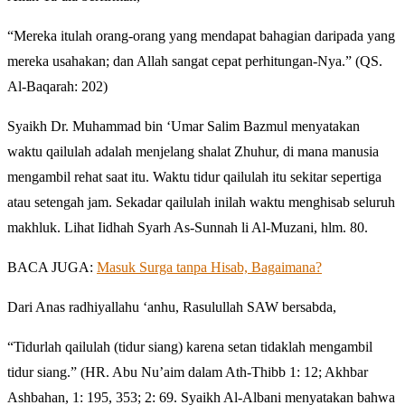
“Mereka itulah orang-orang yang mendapat bahagian daripada yang
mereka usahakan; dan Allah sangat cepat perhitungan-Nya.” (QS.
Al-Baqarah: 202)
Syaikh Dr. Muhammad bin ‘Umar Salim Bazmul menyatakan
waktu qailulah adalah menjelang shalat Zhuhur, di mana manusia
mengambil rehat saat itu. Waktu tidur qailulah itu sekitar sepertiga
atau setengah jam. Sekadar qailulah inilah waktu menghisab seluruh
makhluk. Lihat Iidhah Syarh As-Sunnah li Al-Muzani, hlm. 80.
BACA JUGA:
Masuk Surga tanpa Hisab, Bagaimana?
Dari Anas radhiyallahu ‘anhu, Rasulullah SAW bersabda,
“Tidurlah qailulah (tidur siang) karena setan tidaklah mengambil
tidur siang.” (HR. Abu Nu’aim dalam Ath-Thibb 1: 12; Akhbar
Ashbahan, 1: 195, 353; 2: 69. Syaikh Al-Albani menyatakan bahwa