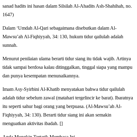
sanad hadits ini hasan dalam Silsilah Al-Ahadits Ash-Shahihah, no.
1647)
Dalam ‘Umdah Al-Qari sebagaimana disebutkan dalam Al-
Mawsu’ah Al-Fiqhiyyah, 34: 130, hukum tidur qailulah adalah
sunnah.
Menurut penilaian ulama berarti tidur siang itu tidak wajib. Artinya
tidak sampai berdosa kalau ditinggalkan, tinggal siapa yang mampu
dan punya kesempatan menunaikannya.
Imam Asy-Syirbini Al-Khatib menyatakan bahwa tidur qailulah
adalah tidur sebelum zawal (matahari tergelincir ke barat). Ibaratnya
itu seperti sahur bagi orang yang berpuasa. (Al-Mawsu’ah Al-
Fiqhiyyah, 34: 130). Berarti tidur siang ini akan semakin
menguatkan aktivitas ibadah. []
Anda Mungkin Tertarik Membaca Ini