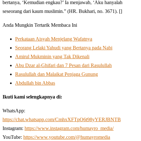
bertanya, ‘Kemudian engkau?’ Ia menjawab, ‘Aku hanyalah
seseorang dari kaum muslimin.” (HR. Bukhari, no. 3671). []
Anda Mungkin Tertarik Membaca Ini
Perkataan Aisyah Menjelang Wafatnya
Seorang Lelaki Yahudi yang Bertanya pada Nabi
Amirul Mukminin yang Tak Dikenali
Abu Dzar al-Ghifari dan 7 Pesan dari Rasulullah
Rasulullah dan Malaikat Penjaga Gunung
Abdullah bin Abbas
Ikuti kami selengkapnya di:
WhatsApp:
https://chat.whatsapp.com/CmhxXFTpO6t98yYERJBNTB
Instagram:
https://www.instagram.com/humayro_media/
YouTube:
https://www.youtube.com/@humayromedia