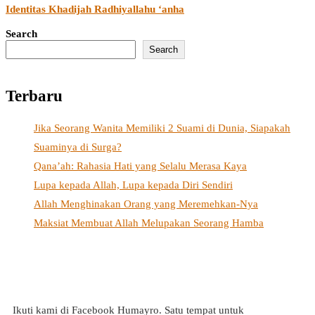
Identitas Khadijah Radhiyallahu ‘anha
Search
Search
Terbaru
Jika Seorang Wanita Memiliki 2 Suami di Dunia, Siapakah
Suaminya di Surga?
Qana’ah: Rahasia Hati yang Selalu Merasa Kaya
Lupa kepada Allah, Lupa kepada Diri Sendiri
Allah Menghinakan Orang yang Meremehkan-Nya
Maksiat Membuat Allah Melupakan Seorang Hamba
Ikuti kami di Facebook Humayro. Satu tempat untuk