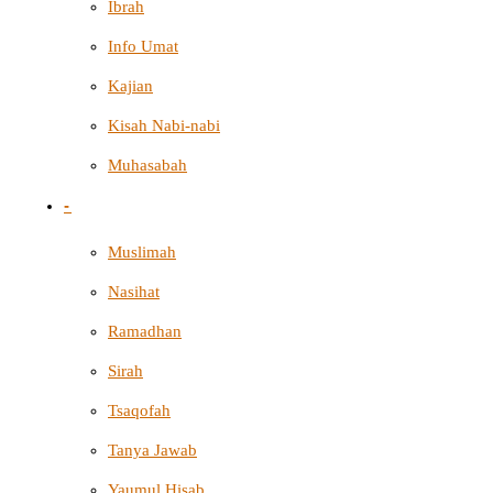
Ibrah
Info Umat
Kajian
Kisah Nabi-nabi
Muhasabah
-
Muslimah
Nasihat
Ramadhan
Sirah
Tsaqofah
Tanya Jawab
Yaumul Hisab