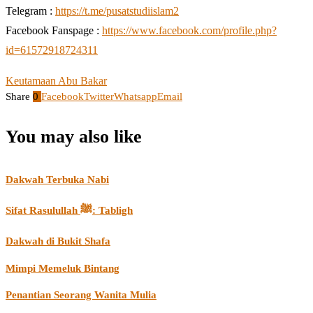
Telegram :
https://t.me/pusatstudiislam2
Facebook Fanspage :
https://www.facebook.com/profile.php?
id=61572918724311
Keutamaan Abu Bakar
Share
0
Facebook
Twitter
Whatsapp
Email
You may also like
Dakwah Terbuka Nabi
Sifat Rasulullah ﷺ: Tabligh
Dakwah di Bukit Shafa
Mimpi Memeluk Bintang
Penantian Seorang Wanita Mulia