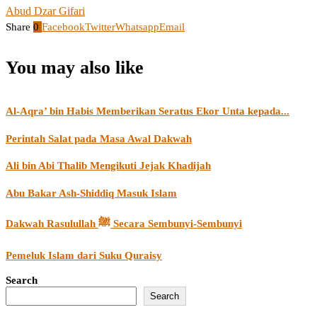
Abud Dzar Gifari
Share
0
Facebook
Twitter
Whatsapp
Email
You may also like
Al-Aqra’ bin Habis Memberikan Seratus Ekor Unta kepada...
Perintah Salat pada Masa Awal Dakwah
Ali bin Abi Thalib Mengikuti Jejak Khadijah
Abu Bakar Ash-Shiddiq Masuk Islam
Dakwah Rasulullah ﷺ Secara Sembunyi-Sembunyi
Pemeluk Islam dari Suku Quraisy
Search
Search